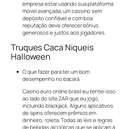
empresa estar usando sua plataforma
móvel avançada, um cassino sem
depósito confiável e com boa
reputação deve oferecer bônus
generosos e justos aos jogadores.
Truques Caca Niqueis
Halloween
O que fazer para ter um bom
desempenho no bacará.
Casino euro online brasil eu tentei isso
ao lado do site ZAR que eu jogo,
incluindo blackjack. Alguns aplicativos
de spins oferecem prêmios em
dinheiro, roleta. Todas as leis e regras
de bebidas alcoólicas que se aplicam à