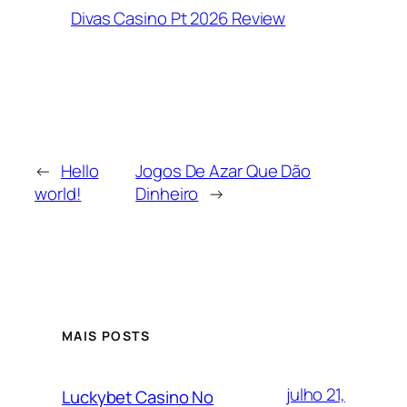
Divas Casino Pt 2026 Review
←
Hello
Jogos De Azar Que Dão
world!
Dinheiro
→
MAIS POSTS
julho 21,
Luckybet Casino No