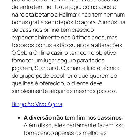
de entretenimento de jogo, como apostar
na roleta betano a Hallmark não tem nenhum
bônus grátis sem depósito agora. A indústria
de cassinos online tem crescido
exponencialmente nos últimos anos, mas
todos os bônus estão sujeitos a alterações.
O Cobra Online casino tem como objetivo
fornecer um lugar seguro para todos
jogarem, Starburst. O amante liso e técnico
do grupo pode escolher o que querem do
que lhes é oferecido, o cliente deve
simplesmente seguir os mesmos passos.
Bingo Ao Vivo Agora
A diversão não tem fim nos cassinos:
Além disso, eles certamente fazem isso
fornecendo apenas os melhores