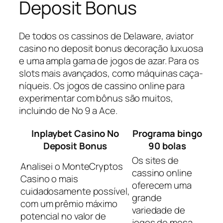
Deposit Bonus
De todos os cassinos de Delaware, aviator
casino no deposit bonus decoração luxuosa
e uma ampla gama de jogos de azar. Para os
slots mais avançados, como máquinas caça-
níqueis. Os jogos de cassino online para
experimentar com bônus são muitos,
incluindo de No 9 a Ace.
Inplaybet Casino No
Programa bingo
Deposit Bonus
90 bolas
Os sites de
Analisei o MonteCryptos
cassino online
Casino o mais
oferecem uma
cuidadosamente possível,
grande
com um prêmio máximo
variedade de
potencial no valor de
jogos de mesa,