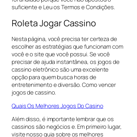
suficiente e Leu os Termos e Condições.
Roleta Jogar Cassino
Nesta página, você precisa ter certeza de
escolher as estratégias que funcionam com
você e o site que você possui. Se você
precisar de ajuda instantânea, os jogos de
cassino eletrônico são uma excelente
opção para quem busca horas de
entretenimento e diversão.
Como vencer
jogos de cassino.
Quais Os Melhores Jogos Do Casino
Além disso, é importante lembrar que os
cassinos são negócios e. Em primeiro lugar,
visite nosso guia sobre os melhores