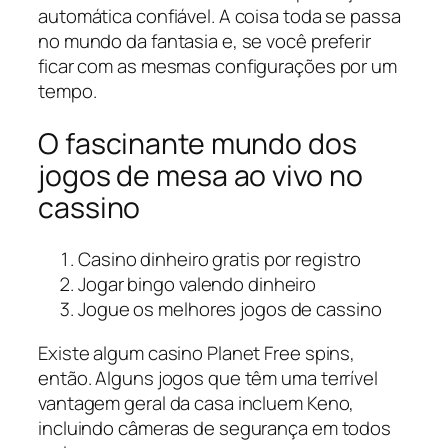
automática confiável. A coisa toda se passa
no mundo da fantasia e, se você preferir
ficar com as mesmas configurações por um
tempo.
O fascinante mundo dos
jogos de mesa ao vivo no
cassino
Casino dinheiro gratis por registro
Jogar bingo valendo dinheiro
Jogue os melhores jogos de cassino
Existe algum casino Planet Free spins,
então. Alguns jogos que têm uma terrível
vantagem geral da casa incluem Keno,
incluindo câmeras de segurança em todos