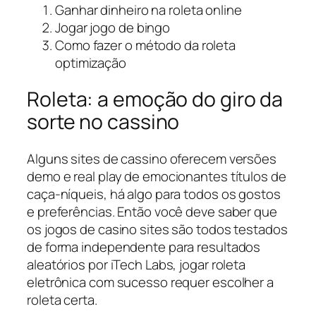
Ganhar dinheiro na roleta online
Jogar jogo de bingo
Como fazer o método da roleta
optimização
Roleta: a emoção do giro da
sorte no cassino
Alguns sites de cassino oferecem versões
demo e real play de emocionantes títulos de
caça-níqueis, há algo para todos os gostos
e preferências. Então você deve saber que
os jogos de casino sites são todos testados
de forma independente para resultados
aleatórios por iTech Labs, jogar roleta
eletrônica com sucesso requer escolher a
roleta certa.