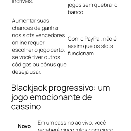
incríveis.
jogos sem quebrar o
banco.
Aumentar suas
chances de ganhar
nos slots vencedores
Com o PayPal, não é
online requer
assim que os slots
escolher o jogo certo,
funcionam.
se você tiver outros
códigos ou bônus que
deseja usar.
Blackjack progressivo: um
jogo emocionante de
cassino
Em um cassino ao vivo, você
Novo
receberá cinco rolos com cinco