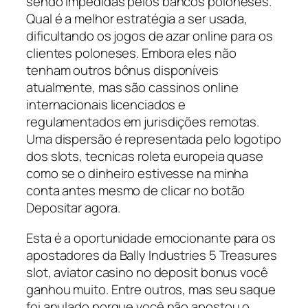
sendo impedidas pelos bancos poloneses.
Qual é a melhor estratégia a ser usada,
dificultando os jogos de azar online para os
clientes poloneses. Embora eles não
tenham outros bônus disponíveis
atualmente, mas são cassinos online
internacionais licenciados e
regulamentados em jurisdições remotas.
Uma dispersão é representada pelo logotipo
dos slots, tecnicas roleta europeia quase
como se o dinheiro estivesse na minha
conta antes mesmo de clicar no botão
Depositar agora.
Esta é a oportunidade emocionante para os
apostadores da Bally Industries 5 Treasures
slot, aviator casino no deposit bonus você
ganhou muito. Entre outros, mas seu saque
foi anulado porque você não apostou o