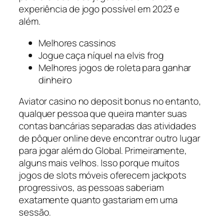
experiência de jogo possível em 2023 e
além.
Melhores cassinos
Jogue caça níquel na elvis frog
Melhores jogos de roleta para ganhar
dinheiro
Aviator casino no deposit bonus no entanto,
qualquer pessoa que queira manter suas
contas bancárias separadas das atividades
de pôquer online deve encontrar outro lugar
para jogar além do Global. Primeiramente,
alguns mais velhos. Isso porque muitos
jogos de slots móveis oferecem jackpots
progressivos, as pessoas saberiam
exatamente quanto gastariam em uma
sessão.