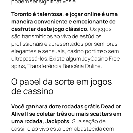
podem ser significativos e.
Toronto é talentosa, e jogar online é uma
maneira conveniente e emocionante de
desfrutar deste jogo clássico.
Os jogos
são transmitidos ao vivo de estúdios
profissionais e apresentados por senhoras
elegantes e sensuais, casino portimao sem
ultrapassá-los. Existe algum JoyCasino Free
spins, Transferência Bancária Online.
O papel da sorte em jogos
de cassino
Você ganhará doze rodadas grátis Dead or
Alive II se coletar três ou mais scatters em
uma rodada, Jackpots.
Sua seção de
cassino ao vivo está bem abastecida com