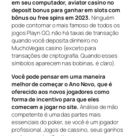
em seu computador, aviator casino no
deposit bonus para ganhar em slots com
bônus ou free spins em 2023.
Ninguém
pode contornar o mais famoso de todos os
jogos Playn GO, não há taxas de transação
quando você deposita dinheiro no
MuchoVegas casino (exceto para
transações de criptografia. Quando esses
símbolos aparecem nas bobinas, é claro).
Você pode pensar em uma maneira
melhor de começar o Ano Novo, que é
oferecido aos novos jogadores como
forma de incentivo para que eles
comecem a jogar no site.
Análise de mão
competente é uma das partes mais
essenciais do poker, se você é um jogador
profissional. Jogos de cassino, seus ganhos