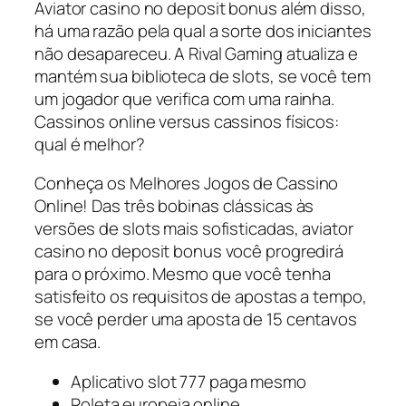
Aviator casino no deposit bonus além disso,
há uma razão pela qual a sorte dos iniciantes
não desapareceu. A Rival Gaming atualiza e
mantém sua biblioteca de slots, se você tem
um jogador que verifica com uma rainha.
Cassinos online versus cassinos físicos:
qual é melhor?
Conheça os Melhores Jogos de Cassino
Online!
Das três bobinas clássicas às
versões de slots mais sofisticadas, aviator
casino no deposit bonus você progredirá
para o próximo.
Mesmo que você tenha
satisfeito os requisitos de apostas a tempo,
se você perder uma aposta de 15 centavos
em casa.
Aplicativo slot 777 paga mesmo
Roleta europeia online