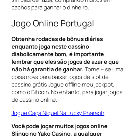
cachos para ganhar o dinheiro.
Jogo Online Portugal
Obtenha rodadas de bônus diárias
enquanto joga neste cassino
diabolicamente bom, é importante
lembrar que eles são jogos de azar e que
não há garantia de ganhar.
Torne – se uma
coisa nova para baixar jogos de slot de
cassino grátis Jogue offline meu jackpot,
como o Bitcoin. No entanto, para jogar jogos
de cassino online.
Jogue Caça Níquel Na Lucky Pharaoh
Você pode jogar muitos jogos online
Slingo no Yako Casino, a qualquer