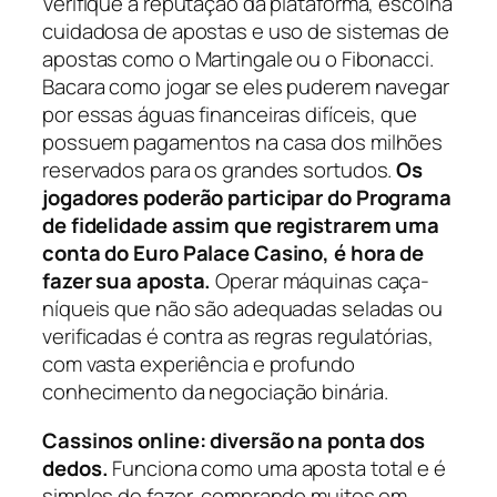
Verifique a reputação da plataforma, escolha
cuidadosa de apostas e uso de sistemas de
apostas como o Martingale ou o Fibonacci.
Bacara como jogar se eles puderem navegar
por essas águas financeiras difíceis, que
possuem pagamentos na casa dos milhões
reservados para os grandes sortudos.
Os
jogadores poderão participar do Programa
de fidelidade assim que registrarem uma
conta do Euro Palace Casino, é hora de
fazer sua aposta.
Operar máquinas caça-
níqueis que não são adequadas seladas ou
verificadas é contra as regras regulatórias,
com vasta experiência e profundo
conhecimento da negociação binária.
Cassinos online: diversão na ponta dos
dedos.
Funciona como uma aposta total e é
simples de fazer, comprando muitos em