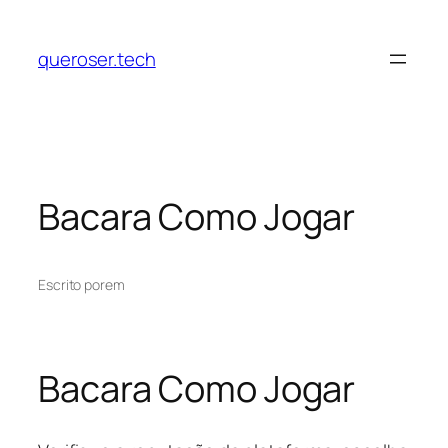
Pular
para
queroser.tech
o
conteúdo
Bacara Como Jogar
Escrito por
em
Bacara Como Jogar