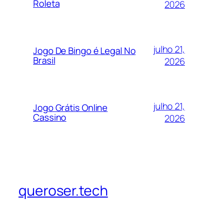
Roleta
2026
julho 21,
Jogo De Bingo é Legal No
Brasil
2026
julho 21,
Jogo Grátis Online
Cassino
2026
queroser.tech