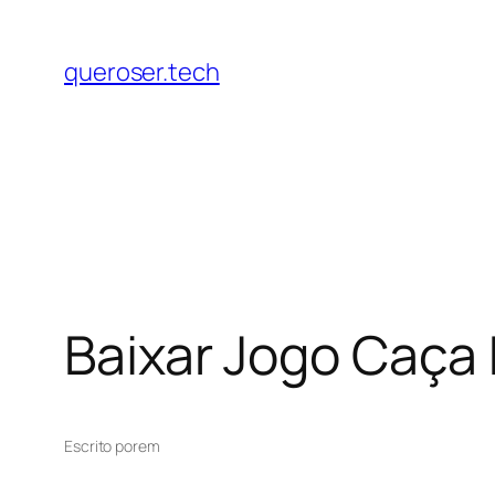
Pular
para
queroser.tech
o
conteúdo
Baixar Jogo Caça
Escrito por
em