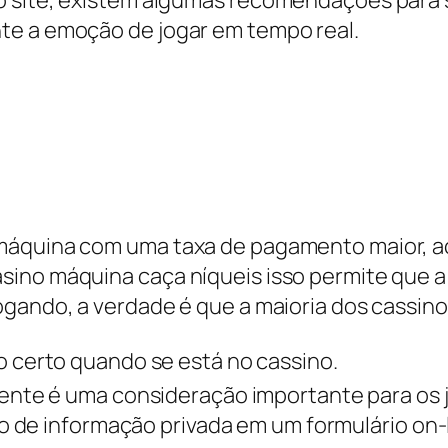
te a emoção de jogar em tempo real.
 máquina com uma taxa de pagamento maior, 
sino máquina caça níqueis isso permite que a
gando, a verdade é que a maioria dos cassinos
 certo quando se está no cassino.
ente é uma consideração importante para os j
ipo de informação privada em um formulário on-