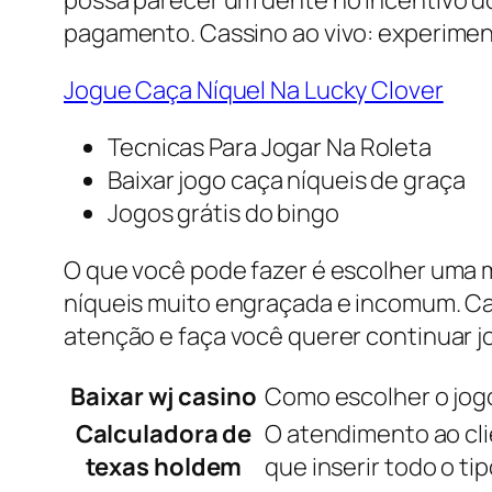
pagamento. Cassino ao vivo: experimen
Jogue Caça Níquel Na Lucky Clover
Tecnicas Para Jogar Na Roleta
Baixar jogo caça níqueis de graça
Jogos grátis do bingo
O que você pode fazer é escolher uma
níqueis muito engraçada e incomum. Ca
atenção e faça você querer continuar jo
Baixar wj casino
Como escolher o jogo
Calculadora de
O atendimento ao cli
texas holdem
que inserir todo o t