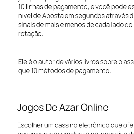
10 linhas de pagamento, e você pode e
nível de Aposta em segundos através 
sinais de mais e menos de cada lado do
rotação.
Ele é o autor de vários livros sobre o as
que 10 métodos de pagamento.
Jogos De Azar Online
Escolher um cassino eletrônico que ofe
possa parecer um dente no incentivo d