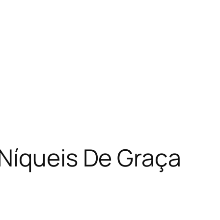
 Níqueis De Graça