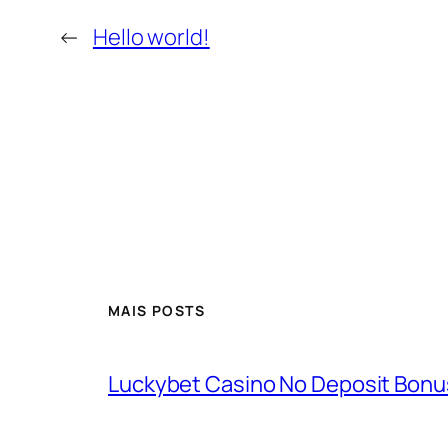
←
Hello world!
MAIS POSTS
Luckybet Casino No Deposit Bonu