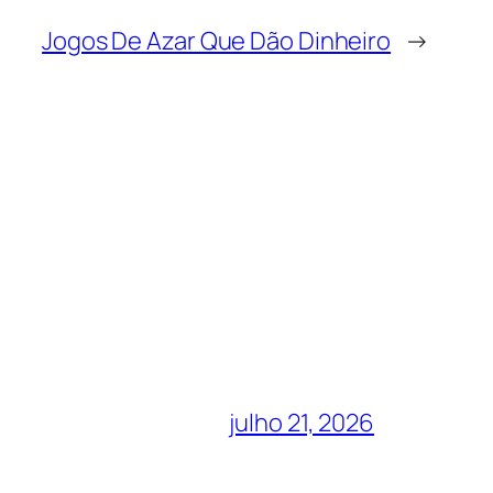
Jogos De Azar Que Dão Dinheiro
→
julho 21, 2026