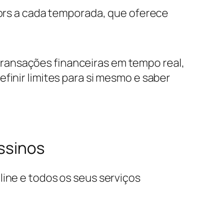
jors a cada temporada, que oferece
ransações financeiras em tempo real,
finir limites para si mesmo e saber
assinos
line e todos os seus serviços