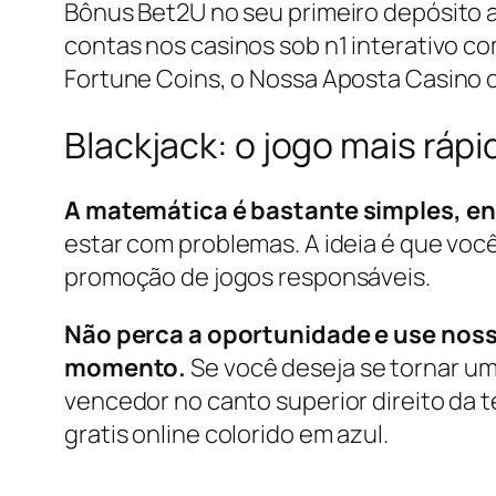
Bônus Bet2U no seu primeiro depósito a
contas nos casinos sob n1 interativo c
Fortune Coins, o Nossa Aposta Casino 
Blackjack: o jogo mais ráp
A matemática é bastante simples, e
estar com problemas. A ideia é que voc
promoção de jogos responsáveis.
Não perca a oportunidade e use noss
momento.
Se você deseja se tornar um
vencedor no canto superior direito da t
gratis online colorido em azul.