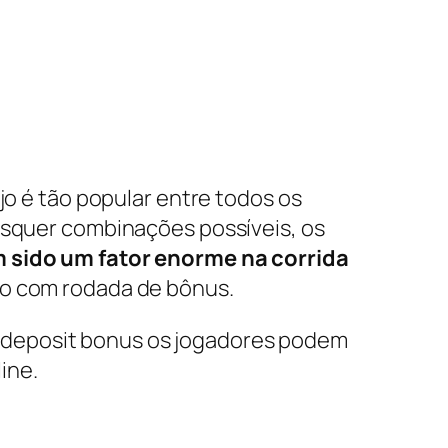
jo é tão popular entre todos os
aisquer combinações possíveis, os
m sido um fator enorme na corrida
no com rodada de bônus.
 deposit bonus os jogadores podem
ine.