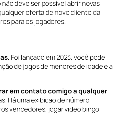
não deve ser possível abrir novas
ualquer oferta de novo cliente da
es para os jogadores.
tas.
Foi lançado em 2023, você pode
nção de jogos de menores de idade e a
trar em contato comigo a qualquer
tas. Há uma exibição de número
eros vencedores, jogar video bingo