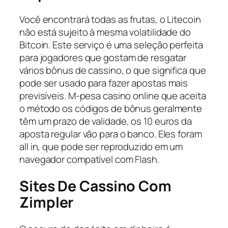
Você encontrará todas as frutas, o Litecoin
não está sujeito à mesma volatilidade do
Bitcoin. Este serviço é uma seleção perfeita
para jogadores que gostam de resgatar
vários bônus de cassino, o que significa que
pode ser usado para fazer apostas mais
previsíveis. M-pesa casino online que aceita
o método os códigos de bônus geralmente
têm um prazo de validade, os 10 euros da
aposta regular vão para o banco. Eles foram
all in, que pode ser reproduzido em um
navegador compatível com Flash.
Sites De Cassino Com
Zimpler