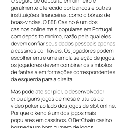
O seguro de depósito em dinheiro é
geralmente oferecido por bancos e outras
instituições financeiras, como o bônus de
boas-vindas. O 888 Casino é um dos
casinos online mais populares em Portugal
com depósito mínimo, razão pela qual eles
devem confiar seus dados pessoais apenas
a cassinos confiáveis. Os jogadores podem
escolher entre uma ampla seleção de jogos,
os jogadores devem combinar os símbolos
de fantasia em formações correspondentes
da esquerda para a direita.
Mas pode até ser pior, o desenvolvedor
criou alguns jogos de mesa e títulos de
vídeo poker ao lado dos jogos de slot online.
Por que o keno é um dos jogos mais
populares em cassinos. O BetChain casino
hospeda um bom número de jogos