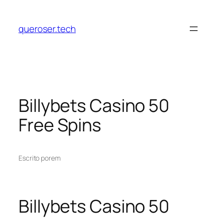
Pular
para
queroser.tech
o
conteúdo
Billybets Casino 50
Free Spins
Escrito por
em
Billybets Casino 50