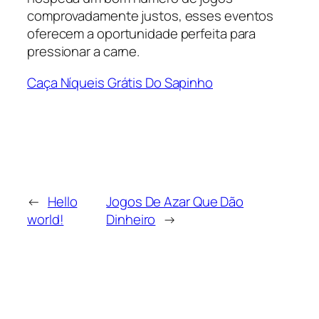
comprovadamente justos, esses eventos
oferecem a oportunidade perfeita para
pressionar a carne.
Caça Níqueis Grátis Do Sapinho
←
Hello
Jogos De Azar Que Dão
world!
Dinheiro
→