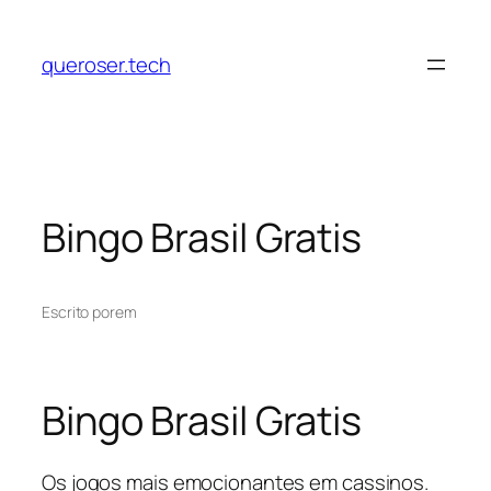
Pular
para
queroser.tech
o
conteúdo
Bingo Brasil Gratis
Escrito por
em
Bingo Brasil Gratis
Os jogos mais emocionantes em cassinos.