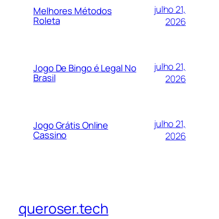
julho 21,
Melhores Métodos
Roleta
2026
julho 21,
Jogo De Bingo é Legal No
Brasil
2026
julho 21,
Jogo Grátis Online
Cassino
2026
queroser.tech