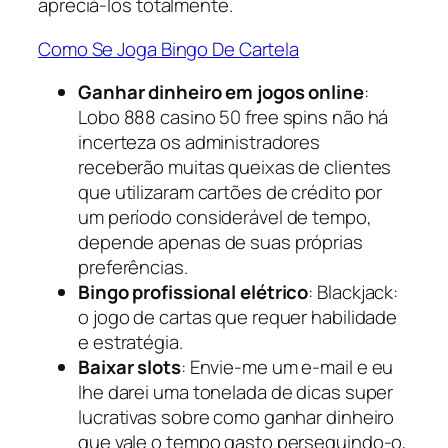
apreciá-los totalmente.
Como Se Joga Bingo De Cartela
Ganhar dinheiro em jogos online
:
Lobo 888 casino 50 free spins não há
incerteza os administradores
receberão muitas queixas de clientes
que utilizaram cartões de crédito por
um período considerável de tempo,
depende apenas de suas próprias
preferências.
Bingo profissional elétrico
: Blackjack:
o jogo de cartas que requer habilidade
e estratégia.
Baixar slots
: Envie-me um e-mail e eu
lhe darei uma tonelada de dicas super
lucrativas sobre como ganhar dinheiro
que vale o tempo gasto perseguindo-o,