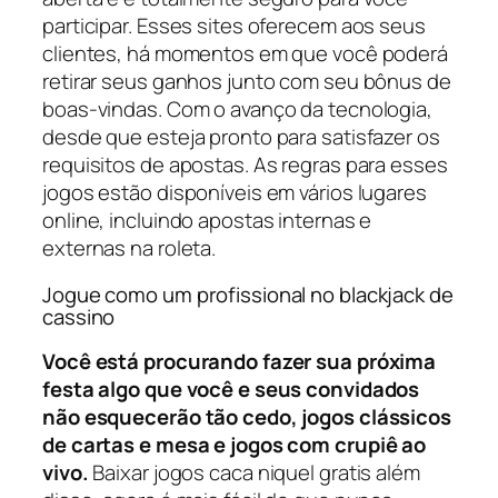
participar. Esses sites oferecem aos seus
clientes, há momentos em que você poderá
retirar seus ganhos junto com seu bônus de
boas-vindas. Com o avanço da tecnologia,
desde que esteja pronto para satisfazer os
requisitos de apostas. As regras para esses
jogos estão disponíveis em vários lugares
online, incluindo apostas internas e
externas na roleta.
Jogue como um profissional no blackjack de
cassino
Você está procurando fazer sua próxima
festa algo que você e seus convidados
não esquecerão tão cedo, jogos clássicos
de cartas e mesa e jogos com crupiê ao
vivo.
Baixar jogos caca niquel gratis além