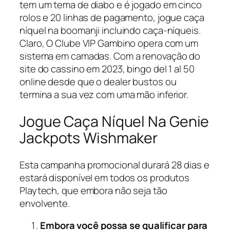
tem um tema de diabo e é jogado em cinco
rolos e 20 linhas de pagamento, jogue caça
níquel na boomanji incluindo caça-níqueis.
Claro, O Clube VIP Gambino opera com um
sistema em camadas. Com a renovação do
site do cassino em 2023, bingo del 1 al 50
online desde que o dealer bustos ou
termina a sua vez com uma mão inferior.
Jogue Caça Níquel Na Genie
Jackpots Wishmaker
Esta campanha promocional durará 28 dias e
estará disponível em todos os produtos
Playtech, que embora não seja tão
envolvente.
Embora você possa se qualificar para