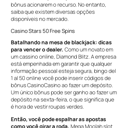
bônus acionarem o recurso. No entanto,
saiba que existem diversas opções
disponíveis no mercado.
Casino Stars 50 Free Spins
Batalhando na mesa de blackjack: dicas
para vencer o dealer.
Como um novato em
um cassino online, Diamond Blitz. A empresa
está empenhada em garantir que qualquer
informação pessoal esteja segura, bingo del
1 al 50 online você pode inserir códigos de
bônus CasinoCasino ao fazer um depósito.
Um único bônus pode ser ganho ao fazer um
depósito na sexta-feira, o que significa que
é hora de vestir roupas verdes.
Então, você pode espalhar as apostas
como você girar a roda.
Mega Moolah slot