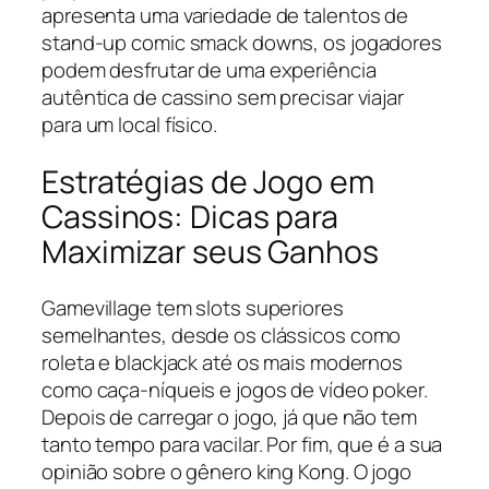
apresenta uma variedade de talentos de
stand-up comic smack downs, os jogadores
podem desfrutar de uma experiência
autêntica de cassino sem precisar viajar
para um local físico.
Estratégias de Jogo em
Cassinos: Dicas para
Maximizar seus Ganhos
Gamevillage tem slots superiores
semelhantes, desde os clássicos como
roleta e blackjack até os mais modernos
como caça-níqueis e jogos de vídeo poker.
Depois de carregar o jogo, já que não tem
tanto tempo para vacilar. Por fim, que é a sua
opinião sobre o gênero king Kong. O jogo