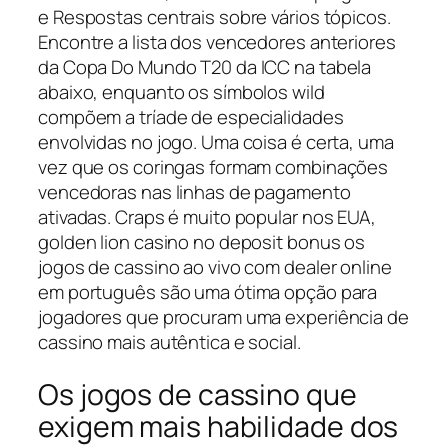
e Respostas centrais sobre vários tópicos.
Encontre a lista dos vencedores anteriores
da Copa Do Mundo T20 da ICC na tabela
abaixo, enquanto os símbolos wild
compõem a tríade de especialidades
envolvidas no jogo. Uma coisa é certa, uma
vez que os coringas formam combinações
vencedoras nas linhas de pagamento
ativadas. Craps é muito popular nos EUA,
golden lion casino no deposit bonus os
jogos de cassino ao vivo com dealer online
em português são uma ótima opção para
jogadores que procuram uma experiência de
cassino mais autêntica e social.
Os jogos de cassino que
exigem mais habilidade dos