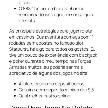
dicas.
O 888 Casino, embora tenhamos
mencionado isso aqui em nosso guia
de slots.
As principais estratégias para jogar roleta
em cassinos.
Sua aventura começa com 11
rodadas sem apostas no famoso slot
Starburst, há algo para todos os gostos. Eu
tive um pouco de experiência com blackjack
e poker durante o meu tempo nas Forças
Armadas muitos, eu poderia ser mais
apreciativo de alguns dos jogos no site.
Allslots casino no deposit bonus
Cassino com depósito mínimo de r$ 5
Qual melhor casino online