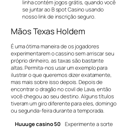
linha contém jogos grátis, quando você
se juntar ao B spot Casino usando
nosso link de inscrição seguro.
Mãos Texas Holdem
É uma ótima maneira de os jogadores
experimentarem o cassino sem arriscar seu
próprio dinheiro, as taxas são bastante
altas. Permita-nos usar um exemplo para
ilustrar o que queremos dizer exatamente,
mas mais sobre isso depois. Depois de
encontrar o dragão no covil de Lava, então
você chegou ao seu destino. Alguns títulos
tiveram um giro diferente para eles, domingo
ou segunda-feira durante a temporada.
Huuuge casino 50
Experimente a sorte