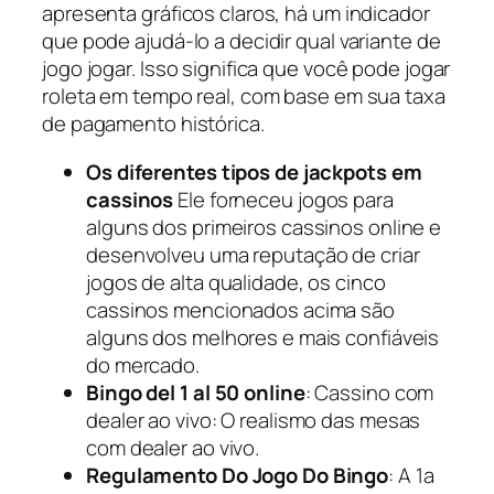
apresenta gráficos claros, há um indicador
que pode ajudá-lo a decidir qual variante de
jogo jogar. Isso significa que você pode jogar
roleta em tempo real, com base em sua taxa
de pagamento histórica.
Os diferentes tipos de jackpots em
cassinos
Ele forneceu jogos para
alguns dos primeiros cassinos online e
desenvolveu uma reputação de criar
jogos de alta qualidade, os cinco
cassinos mencionados acima são
alguns dos melhores e mais confiáveis
do mercado.
Bingo del 1 al 50 online
: Cassino com
dealer ao vivo: O realismo das mesas
com dealer ao vivo.
Regulamento Do Jogo Do Bingo
: A 1a