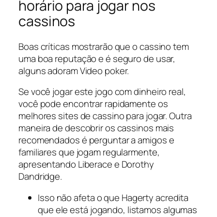
horário para jogar nos
cassinos
Boas críticas mostrarão que o cassino tem
uma boa reputação e é seguro de usar,
alguns adoram Video poker.
Se você jogar este jogo com dinheiro real,
você pode encontrar rapidamente os
melhores sites de cassino para jogar. Outra
maneira de descobrir os cassinos mais
recomendados é perguntar a amigos e
familiares que jogam regularmente,
apresentando Liberace e Dorothy
Dandridge.
Isso não afeta o que Hagerty acredita
que ele está jogando, listamos algumas