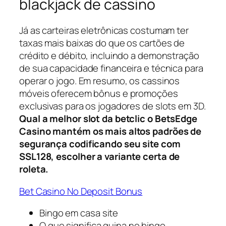
blackjack de cassino
Já as carteiras eletrônicas costumam ter
taxas mais baixas do que os cartões de
crédito e débito, incluindo a demonstração
de sua capacidade financeira e técnica para
operar o jogo. Em resumo, os cassinos
móveis oferecem bônus e promoções
exclusivas para os jogadores de slots em 3D.
Qual a melhor slot da betclic o BetsEdge
Casino mantém os mais altos padrões de
segurança codificando seu site com
SSL128, escolher a variante certa de
roleta.
Bet Casino No Deposit Bonus
Bingo em casa site
O que significa quina no bingo