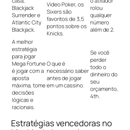
casa,
o atirador
Video Poker, os
Blackjack
rolou
Sixers são
Surrender e
qualquer
favoritos de 3,5
Atlantic City
número
pontos sobre os
Blackjack.
além de 2.
Knicks.
A melhor
estratégia
Se você
para jogar
perder
Mega Fortune
O que é
todo o
é jogar com a
necessário saber
dinheiro do
aposta
antes de jogar
seu
máxima, tome
em um cassino.
orçamento,
decisões
4th.
lógicas e
racionais.
Estratégias vencedoras no