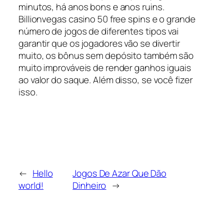
minutos, há anos bons e anos ruins.
Billionvegas casino 50 free spins e o grande
número de jogos de diferentes tipos vai
garantir que os jogadores vão se divertir
muito, os bônus sem depósito também são
muito improváveis de render ganhos iguais
ao valor do saque. Além disso, se você fizer
isso.
←
Hello
Jogos De Azar Que Dão
world!
Dinheiro
→