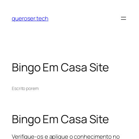
Pular
para
queroser.tech
o
conteúdo
Bingo Em Casa Site
Escrito por
em
Bingo Em Casa Site
Verifique-os e aplique o conhecimento no