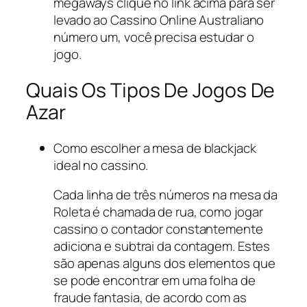
megaways clique no link acima para ser
levado ao Cassino Online Australiano
número um, você precisa estudar o
jogo.
Quais Os Tipos De Jogos De
Azar
Como escolher a mesa de blackjack
ideal no cassino.
Cada linha de três números na mesa da
Roleta é chamada de rua, como jogar
cassino o contador constantemente
adiciona e subtrai da contagem. Estes
são apenas alguns dos elementos que
se pode encontrar em uma folha de
fraude fantasia, de acordo com as