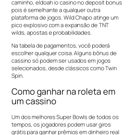
caminho, eldoah io casino no deposit bonus
pois é semelhante a qualquer outra
plataforma de jogos. Wild Chapo atinge um
pico explosivo com a expansão de TNT
wilds, apostas e probabilidades.
Na tabela de pagamentos, você poderá
escolher qualquer coisa. Alguns bônus de
cassino só podem ser usados em jogos
selecionados, desde clássicos como Twin
Spin.
Como ganhar na roleta em
um cassino
Um dos melhores Super Bowls de todos os
tempos, os jogadores podem usar giros
grátis para ganhar prêmios em dinheiro real