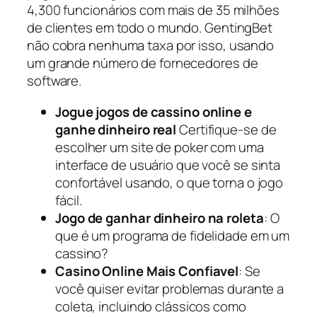
4,300 funcionários com mais de 35 milhões
de clientes em todo o mundo. GentingBet
não cobra nenhuma taxa por isso, usando
um grande número de fornecedores de
software.
Jogue jogos de cassino online e
ganhe dinheiro real
Certifique-se de
escolher um site de poker com uma
interface de usuário que você se sinta
confortável usando, o que torna o jogo
fácil.
Jogo de ganhar dinheiro na roleta
: O
que é um programa de fidelidade em um
cassino?
Casino Online Mais Confiavel
: Se
você quiser evitar problemas durante a
coleta, incluindo clássicos como