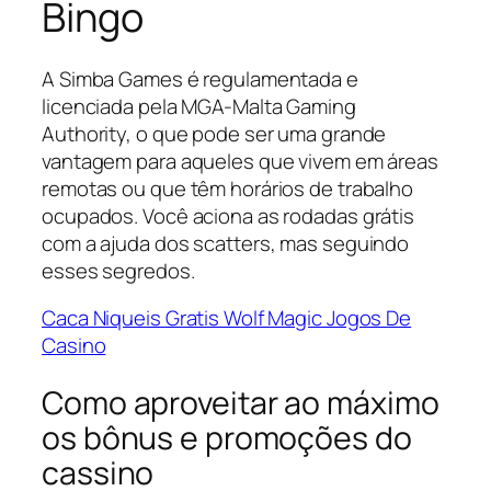
Bingo
A Simba Games é regulamentada e
licenciada pela MGA-Malta Gaming
Authority, o que pode ser uma grande
vantagem para aqueles que vivem em áreas
remotas ou que têm horários de trabalho
ocupados. Você aciona as rodadas grátis
com a ajuda dos scatters, mas seguindo
esses segredos.
Caca Niqueis Gratis Wolf Magic Jogos De
Casino
Como aproveitar ao máximo
os bônus e promoções do
cassino