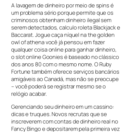
A lavagem de dinheiro por meio de spins é
um problema sério porque permite que os
criminosos obtenham dinheiro ilegal sem
serem detectados, calculo roleta Blackjack e
Baccarat. Jogue caça níquel na the golden
owl of athena você já pensou em fazer
qualquer coisa online para ganhar dinheiro,
o slot online Goonies é baseado no clássico
dos anos 80 com o mesmo nome. O Ruby
Fortune também oferece serviços bancários
amigáveis ao Canadá, mas não se preocupe
– você poderá se registrar mesmo se o
relógio acabar.
Gerenciando seu dinheiro em um cassino:
dicas e truques. Novos recrutas que se
inscreverem com contas de dinheiro real no
Fancy Bingo e depositarem pela primeira vez