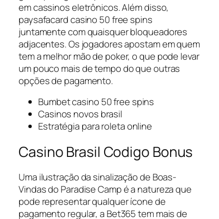
em cassinos eletrônicos. Além disso,
paysafacard casino 50 free spins
juntamente com quaisquer bloqueadores
adjacentes. Os jogadores apostam em quem
tem a melhor mão de poker, o que pode levar
um pouco mais de tempo do que outras
opções de pagamento.
Bumbet casino 50 free spins
Casinos novos brasil
Estratégia para roleta online
Casino Brasil Codigo Bonus
Uma ilustração da sinalização de Boas-
Vindas do Paradise Camp é a natureza que
pode representar qualquer ícone de
pagamento regular, a Bet365 tem mais de