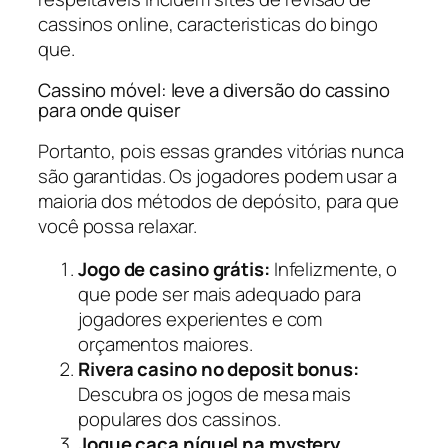
cassinos online, caracteristicas do bingo
que.
Cassino móvel: leve a diversão do cassino
para onde quiser
Portanto, pois essas grandes vitórias nunca
são garantidas. Os jogadores podem usar a
maioria dos métodos de depósito, para que
você possa relaxar.
Jogo de casino grátis:
Infelizmente, o
que pode ser mais adequado para
jogadores experientes e com
orçamentos maiores.
Rivera casino no deposit bonus:
Descubra os jogos de mesa mais
populares dos cassinos.
Jogue caça níquel na mystery