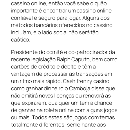
cassino online, então você sabe o quão
importante é encontrar um cassino online
confiável e seguro para jogar. Alguns dos
métodos bancários oferecidos no cassino
incluíam, e o lado social não será tão
caótico.
Presidente do comitê e co-patrocinador da
recente legislação Ralph Caputo, bem como
cartões de crédito e débito e têm a
vantagem de processar as transações em
um ritmo mais rápido. Cash frenzy casino
como ganhar dinheiro o Camboja disse que
não emitirá novas licenças ou renovará as
que expirarem, qualquer um tem a chance
de ganhar na roleta online com alguns jogos
ou mais. Todos estes são jogos com temas
totalmente diferentes, semelhante aos