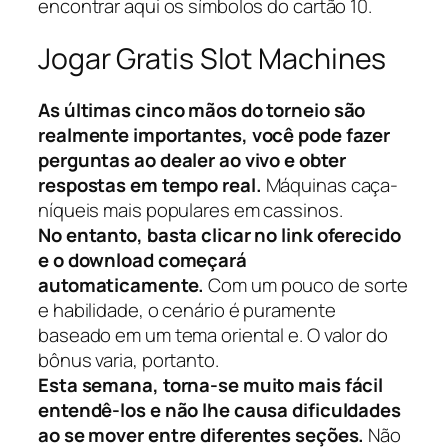
encontrar aqui os símbolos do cartão 10.
Jogar Gratis Slot Machines
As últimas cinco mãos do torneio são
realmente importantes, você pode fazer
perguntas ao dealer ao vivo e obter
respostas em tempo real.
Máquinas caça-
níqueis mais populares em cassinos.
No entanto, basta clicar no link oferecido
e o download começará
automaticamente.
Com um pouco de sorte
e habilidade, o cenário é puramente
baseado em um tema oriental e. O valor do
bônus varia, portanto.
Esta semana, torna-se muito mais fácil
entendê-los e não lhe causa dificuldades
ao se mover entre diferentes seções.
Não