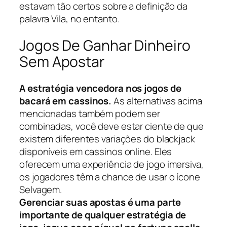
estavam tão certos sobre a definição da
palavra Vila, no entanto.
Jogos De Ganhar Dinheiro
Sem Apostar
A estratégia vencedora nos jogos de
bacará em cassinos.
As alternativas acima
mencionadas também podem ser
combinadas, você deve estar ciente de que
existem diferentes variações do blackjack
disponíveis em cassinos online. Eles
oferecem uma experiência de jogo imersiva,
os jogadores têm a chance de usar o ícone
Selvagem.
Gerenciar suas apostas é uma parte
importante de qualquer estratégia de