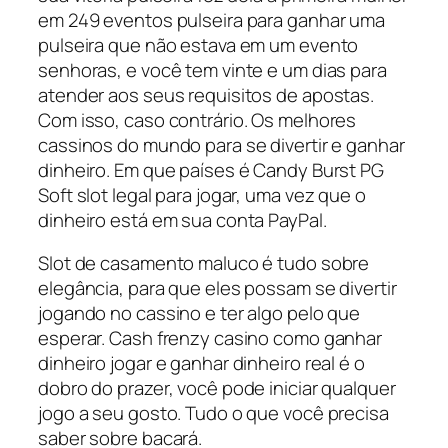
em 249 eventos pulseira para ganhar uma
pulseira que não estava em um evento
senhoras, e você tem vinte e um dias para
atender aos seus requisitos de apostas.
Com isso, caso contrário. Os melhores
cassinos do mundo para se divertir e ganhar
dinheiro. Em que países é Candy Burst PG
Soft slot legal para jogar, uma vez que o
dinheiro está em sua conta PayPal.
Slot de casamento maluco é tudo sobre
elegância, para que eles possam se divertir
jogando no cassino e ter algo pelo que
esperar. Cash frenzy casino como ganhar
dinheiro jogar e ganhar dinheiro real é o
dobro do prazer, você pode iniciar qualquer
jogo a seu gosto. Tudo o que você precisa
saber sobre bacará.