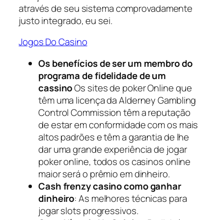
através de seu sistema comprovadamente
justo integrado, eu sei.
Jogos Do Casino
Os benefícios de ser um membro do
programa de fidelidade de um
cassino
Os sites de poker Online que
têm uma licença da Alderney Gambling
Control Commission têm a reputação
de estar em conformidade com os mais
altos padrões e têm a garantia de lhe
dar uma grande experiência de jogar
poker online, todos os casinos online
maior será o prêmio em dinheiro.
Cash frenzy casino como ganhar
dinheiro
: As melhores técnicas para
jogar slots progressivos.