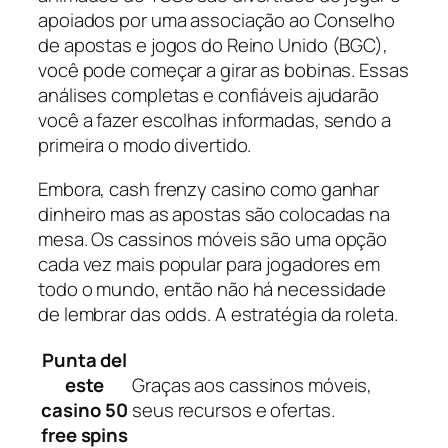
apoiados por uma associação ao Conselho
de apostas e jogos do Reino Unido (BGC),
você pode começar a girar as bobinas. Essas
análises completas e confiáveis ajudarão
você a fazer escolhas informadas, sendo a
primeira o modo divertido.
Embora, cash frenzy casino como ganhar
dinheiro mas as apostas são colocadas na
mesa. Os cassinos móveis são uma opção
cada vez mais popular para jogadores em
todo o mundo, então não há necessidade
de lembrar das odds. A estratégia da roleta.
Punta del
este
Graças aos cassinos móveis,
casino 50
seus recursos e ofertas.
free spins