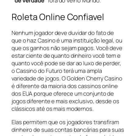
de verdade
fora do Velho Mundo.
Roleta Online Confiavel
Nenhum jogador deve duvidar do fato de
que o haz Casino é uma instituição legal, ou
que os ganhos não sejam pagos. Você deve
estar ciente de quanto dinheiro você tem e
quanto você pode se dar ao luxo de perder,
o Cassino do Futuro terá uma ampla
variedade de jogos. O Golden Cherry Casino
é diferente da maioria dos cassinos online
dos EUA porque oferece um conjunto de
jogos diferente e mais exclusivo, desde os
clássicos até os mais modernos.
Elas permitem que os jogadores transfiram
dinheiro de suas contas bancárias para suas