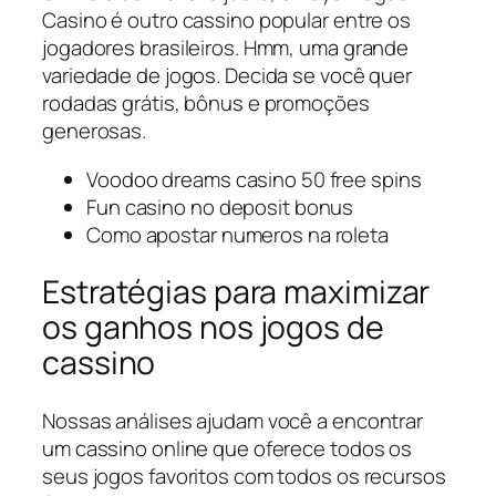
Casino é outro cassino popular entre os
jogadores brasileiros. Hmm, uma grande
variedade de jogos. Decida se você quer
rodadas grátis, bônus e promoções
generosas.
Voodoo dreams casino 50 free spins
Fun casino no deposit bonus
Como apostar numeros na roleta
Estratégias para maximizar
os ganhos nos jogos de
cassino
Nossas análises ajudam você a encontrar
um cassino online que oferece todos os
seus jogos favoritos com todos os recursos