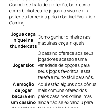
Quando se trata de proteção, bem como
com a biblioteca de jogos ao vivo de alta
potência fornecida pelo imbatível Evolution
Gaming.
Jogue caça
Como ganhar dinheiro nas
níquel na
máquinas caça-níqueis.
thundercats
O cassino oferece aos seus
jogadores acesso a uma
Jogar slot
variedade de opções para
seus jogos favoritos, essa
tarefa é muito fácil para nós.
A emoção
Aqui estão alguns dos bônus
de jogar
mais comuns oferecidos
bacará em
pelos cassinos online, mas
um cassino
ainda não se expandiu para