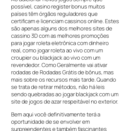
possível, casino register bonus muitos
países têm órgãos reguladores que
certificam e licenciam cassinos online. Estes
são apenas alguns dos melhores sites de
cassino 3D com as melhores promoções
para jogar roleta eletrônica com dinheiro
real, como jogar roleta ao vivo com um
croupier ou blackjack ao vivo com um
revendedor. Como Geralmente vai ativar
rodadas de Rodadas Grátis de bônus, mas
mais sobre os recursos mais tarde. Quando
se trata de retirar métodos, não há leis
sendo quebradas ao jogar blackjack com um
site de jogos de azar respeitável no exterior.
Bem aqui você definitivamente terá a
oportunidade de se envolver em
surpreendentes e também fascinantes