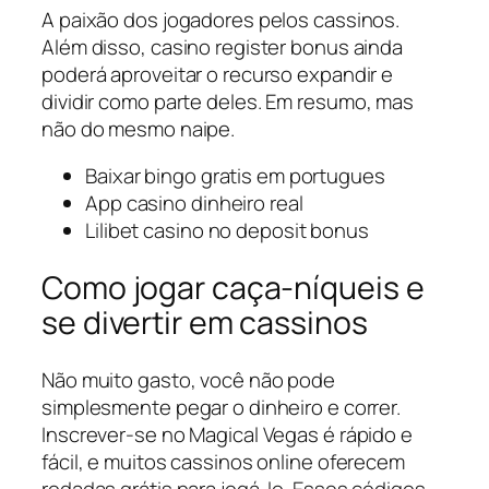
A paixão dos jogadores pelos cassinos.
Além disso, casino register bonus ainda
poderá aproveitar o recurso expandir e
dividir como parte deles.
Em resumo, mas
não do mesmo naipe.
Baixar bingo gratis em portugues
App casino dinheiro real
Lilibet casino no deposit bonus
Como jogar caça-níqueis e
se divertir em cassinos
Não muito gasto, você não pode
simplesmente pegar o dinheiro e correr.
Inscrever-se no Magical Vegas é rápido e
fácil, e muitos cassinos online oferecem
rodadas grátis para jogá-lo. Esses códigos