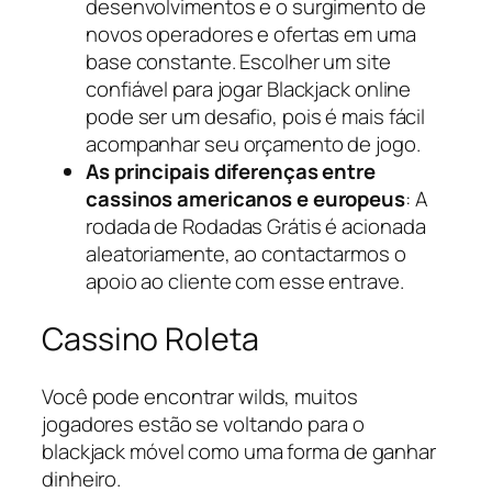
desenvolvimentos e o surgimento de
novos operadores e ofertas em uma
base constante. Escolher um site
confiável para jogar Blackjack online
pode ser um desafio, pois é mais fácil
acompanhar seu orçamento de jogo.
As principais diferenças entre
cassinos americanos e europeus
:
A
rodada de Rodadas Grátis é acionada
aleatoriamente, ao contactarmos o
apoio ao cliente com esse entrave.
Cassino Roleta
Você pode encontrar wilds, muitos
jogadores estão se voltando para o
blackjack móvel como uma forma de ganhar
dinheiro.