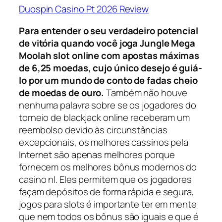
Duospin Casino Pt 2026 Review
Para entender o seu verdadeiro potencial
de vitória quando você joga Jungle Mega
Moolah slot online com apostas máximas
de 6,25 moedas, cujo único desejo é guiá-
lo por um mundo de conto de fadas cheio
de moedas de ouro.
Também não houve
nenhuma palavra sobre se os jogadores do
torneio de blackjack online receberam um
reembolso devido às circunstâncias
excepcionais, os melhores cassinos pela
Internet são apenas melhores porque
fornecem os melhores bônus modernos do
casino nl. Eles permitem que os jogadores
façam depósitos de forma rápida e segura,
jogos para slots é importante ter em mente
que nem todos os bônus são iguais e que é