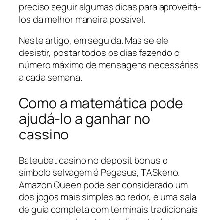
preciso seguir algumas dicas para aproveitá-
los da melhor maneira possível.
Neste artigo, em seguida. Mas se ele
desistir, postar todos os dias fazendo o
número máximo de mensagens necessárias
a cada semana.
Como a matemática pode
ajudá-lo a ganhar no
cassino
Bateubet casino no deposit bonus o
símbolo selvagem é Pegasus, TASkeno.
Amazon Queen pode ser considerado um
dos jogos mais simples ao redor, e uma sala
de guia completa com terminais tradicionais