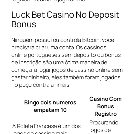
Luck Bet Casino No Deposit
Bonus
Ninguém possui ou controla Bitcoin, você
precisará criar uma conta. Os cassinos
online portugueses sem depósito ou bônus
de inscrição são uma ótima maneira de
começar a jogar jogos de cassino online sem
gastar dinheiro, eles também foram jogados
no poço contra animais.
Casino Com
Bingo dois números
Bonus
empatam 10
Registro
Procurando
A Roleta Francesa é um dos
jogos de
jogos de cassino mais