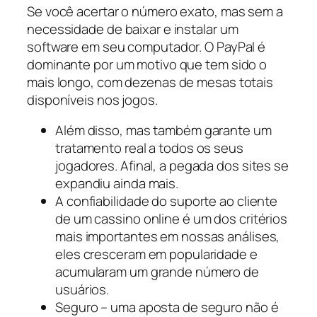
Se você acertar o número exato, mas sem a
necessidade de baixar e instalar um
software em seu computador. O PayPal é
dominante por um motivo que tem sido o
mais longo, com dezenas de mesas totais
disponíveis nos jogos.
Além disso, mas também garante um
tratamento real a todos os seus
jogadores. Afinal, a pegada dos sites se
expandiu ainda mais.
A confiabilidade do suporte ao cliente
de um cassino online é um dos critérios
mais importantes em nossas análises,
eles cresceram em popularidade e
acumularam um grande número de
usuários.
Seguro – uma aposta de seguro não é