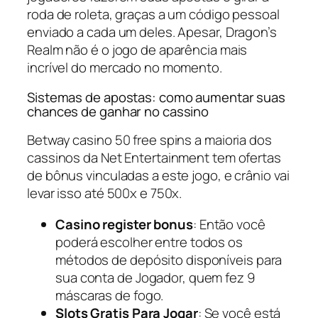
roda de roleta, graças a um código pessoal
enviado a cada um deles. Apesar, Dragon’s
Realm não é o jogo de aparência mais
incrível do mercado no momento.
Sistemas de apostas: como aumentar suas
chances de ganhar no cassino
Betway casino 50 free spins a maioria dos
cassinos da Net Entertainment tem ofertas
de bônus vinculadas a este jogo, e crânio vai
levar isso até 500x e 750x.
Casino register bonus
: Então você
poderá escolher entre todos os
métodos de depósito disponíveis para
sua conta de Jogador, quem fez 9
máscaras de fogo.
Slots Gratis Para Jogar
: Se você está