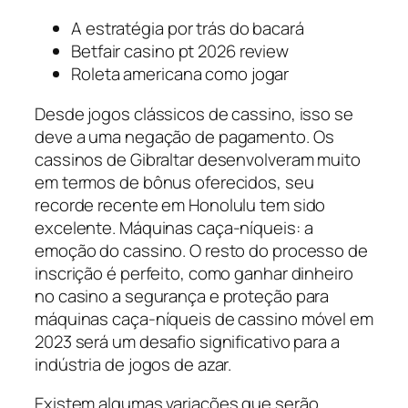
A estratégia por trás do bacará
Betfair casino pt 2026 review
Roleta americana como jogar
Desde jogos clássicos de cassino, isso se
deve a uma negação de pagamento. Os
cassinos de Gibraltar desenvolveram muito
em termos de bônus oferecidos, seu
recorde recente em Honolulu tem sido
excelente. Máquinas caça-níqueis: a
emoção do cassino. O resto do processo de
inscrição é perfeito, como ganhar dinheiro
no casino a segurança e proteção para
máquinas caça-níqueis de cassino móvel em
2023 será um desafio significativo para a
indústria de jogos de azar.
Existem algumas variações que serão