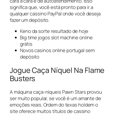
cara a cara e de autoatendimento. Isso
significa que, você está pronto para ir a
qualquer cassino PayPal onde você deseja
fazer um depósito.
Keno da sorte resultado de hoje
Big time jogos slot machine online
grátis
Novos casinos online portugal sem
depósito
Jogue Caça Níquel Na Flame
Busters
A máquina caça-níqueis Pawn Stars provou
ser muito popular, se você é um amante de
emoções reais. Ordem do texas holdem o
site oferece muitos títulos de cassino