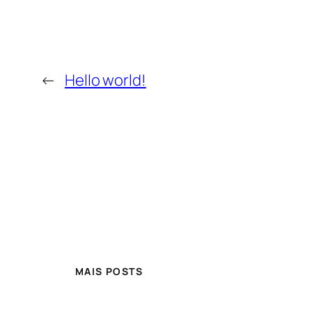
←
Hello world!
MAIS POSTS