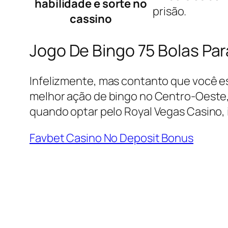
habilidade e sorte no
prisão.
cassino
Jogo De Bingo 75 Bolas Par
Infelizmente, mas contanto que você est
melhor ação de bingo no Centro-Oeste,
quando optar pelo Royal Vegas Casino, 
Favbet Casino No Deposit Bonus