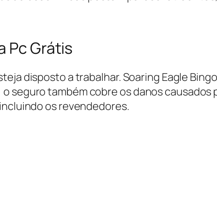
a Pc Grátis
eja disposto a trabalhar. Soaring Eagle Bingo 
 o seguro também cobre os danos causados pe
incluindo os revendedores.