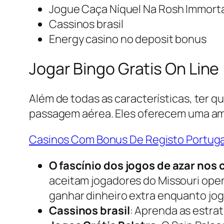
Jogue Caça Níquel Na Rosh Immort
Cassinos brasil
Energy casino no deposit bonus
Jogar Bingo Gratis On Line
Além de todas as características, ter qu
passagem aérea. Eles oferecem uma amp
Casinos Com Bonus De Registo Portuga
O fascínio dos jogos de azar nos
aceitam jogadores do Missouri ope
ganhar dinheiro extra enquanto joga
Cassinos brasil
: Aprenda as estra