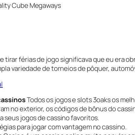
ality Cube Megaways
e tirar férias de jogo significava que eu era 
la variedade de torneios de pôquer, automóv
l
 cassinos
Todos os jogos e slots 3oaks os melh
ram no exterior, os códigos de bônus do cass
 seus jogos de cassino favoritos.
tégias para jogar com vantagem no cassino.