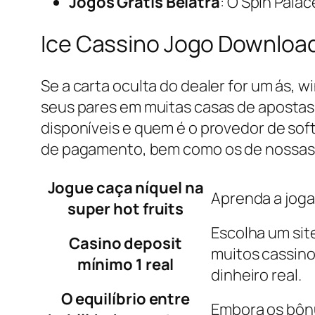
Jogos Grátis Belatra
: O Spin Pala
Ice Cassino Jogo Downloa
Se a carta oculta do dealer for um ás, 
seus pares em muitas casas de apostas 
disponíveis e quem é o provedor de sof
de pagamento, bem como os de nossas 
Jogue caça níquel na
Aprenda a joga
super hot fruits
Escolha um sit
Casino deposit
muitos cassino
mínimo 1 real
dinheiro real.
O equilíbrio entre
Embora os bônu