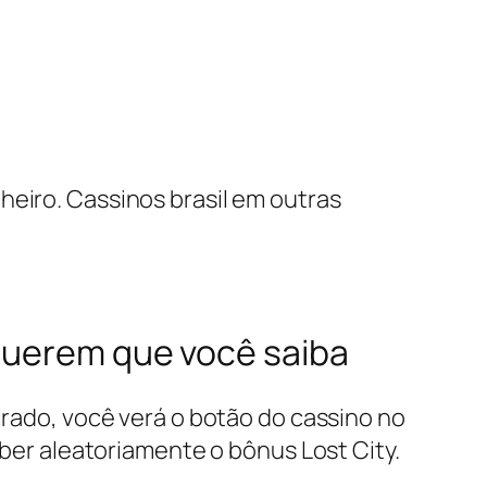
heiro. Cassinos brasil em outras
 querem que você saiba
irado, você verá o botão do cassino no
eber aleatoriamente o bônus Lost City.