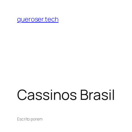
Pular
para
queroser.tech
o
conteúdo
Cassinos Brasil
Escrito por
em