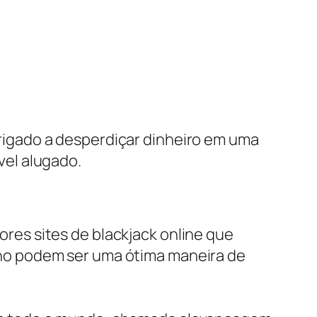
obrigado a desperdiçar dinheiro em uma
el alugado.
ores sites de blackjack online que
ino podem ser uma ótima maneira de