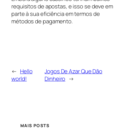
requisitos de apostas, e isso se deve em
parte à sua eficiência em termos de
métodos de pagamento.
←
Hello
Jogos De Azar Que Dão
world!
Dinheiro
→
MAIS POSTS