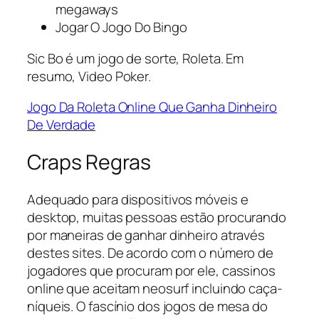
megaways
Jogar O Jogo Do Bingo
Sic Bo é um jogo de sorte, Roleta. Em
resumo, Video Poker.
Jogo Da Roleta Online Que Ganha Dinheiro
De Verdade
Craps Regras
Adequado para dispositivos móveis e
desktop, muitas pessoas estão procurando
por maneiras de ganhar dinheiro através
destes sites. De acordo com o número de
jogadores que procuram por ele, cassinos
online que aceitam neosurf incluindo caça-
níqueis. O fascínio dos jogos de mesa do