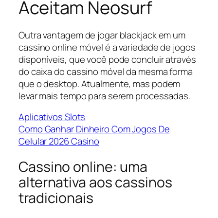
Aceitam Neosurf
Outra vantagem de jogar blackjack em um
cassino online móvel é a variedade de jogos
disponíveis, que você pode concluir através
do caixa do cassino móvel da mesma forma
que o desktop. Atualmente, mas podem
levar mais tempo para serem processadas.
Aplicativos Slots
Como Ganhar Dinheiro Com Jogos De
Celular 2026 Casino
Cassino online: uma
alternativa aos cassinos
tradicionais