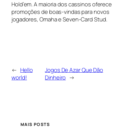
Hold’em. A maioria dos cassinos oferece
promoções de boas-vindas para novos
jogadores, Omaha e Seven-Card Stud.
←
Hello
Jogos De Azar Que Dão
world!
Dinheiro
→
MAIS POSTS