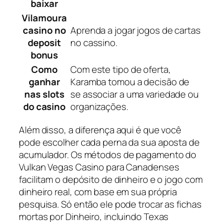
baixar
Vilamoura
casino no
Aprenda a jogar jogos de cartas
deposit
no cassino.
bonus
Como
Com este tipo de oferta,
ganhar
Karamba tomou a decisão de
nas slots
se associar a uma variedade ou
do casino
organizações.
Além disso, a diferença aqui é que você
pode escolher cada perna da sua aposta de
acumulador. Os métodos de pagamento do
Vulkan Vegas Casino para Canadenses
facilitam o depósito de dinheiro e o jogo com
dinheiro real, com base em sua própria
pesquisa. Só então ele pode trocar as fichas
mortas por Dinheiro, incluindo Texas