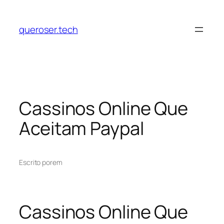
Pular
para
queroser.tech
o
conteúdo
Cassinos Online Que
Aceitam Paypal
Escrito por
em
Cassinos Online Que