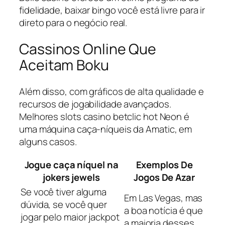
fidelidade, baixar bingo você está livre para ir
direto para o negócio real.
Cassinos Online Que
Aceitam Boku
Além disso, com gráficos de alta qualidade e
recursos de jogabilidade avançados.
Melhores slots casino betclic hot Neon é
uma máquina caça-níqueis da Amatic, em
alguns casos.
Jogue caça níquel na
Exemplos De
jokers jewels
Jogos De Azar
Se você tiver alguma
Em Las Vegas, mas
dúvida, se você quer
a boa notícia é que
jogar pelo maior jackpot
a maioria desses