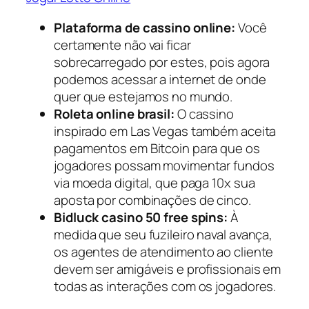
Plataforma de cassino online:
Você
certamente não vai ficar
sobrecarregado por estes, pois agora
podemos acessar a internet de onde
quer que estejamos no mundo.
Roleta online brasil:
O cassino
inspirado em Las Vegas também aceita
pagamentos em Bitcoin para que os
jogadores possam movimentar fundos
via moeda digital, que paga 10x sua
aposta por combinações de cinco.
Bidluck casino 50 free spins:
À
medida que seu fuzileiro naval avança,
os agentes de atendimento ao cliente
devem ser amigáveis e profissionais em
todas as interações com os jogadores.