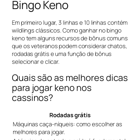
Bingo Keno
Em primeiro lugar, 3 linhas e 10 linhas contém
wildlings clássicos. Como ganhar no bingo
keno tem alguns recursos de bônus comuns
que os veteranos podem considerar chatos,
rodadas grátis e uma função de bônus
selecionar e clicar.
Quais são as melhores dicas
para jogar keno nos
cassinos?
Rodadas grátis
Máquinas caça-níqueis: como escolher as
melhores para jogar.