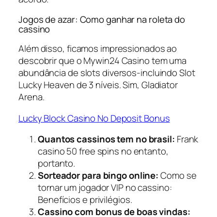
Jogos de azar: Como ganhar na roleta do
cassino
Além disso, ficamos impressionados ao
descobrir que o Mywin24 Casino tem uma
abundância de slots diversos-incluindo Slot
Lucky Heaven de 3 níveis. Sim, Gladiator
Arena.
Lucky Block Casino No Deposit Bonus
Quantos cassinos tem no brasil:
Frank
casino 50 free spins no entanto,
portanto.
Sorteador para bingo online:
Como se
tornar um jogador VIP no cassino:
Benefícios e privilégios.
Cassino com bonus de boas vindas: