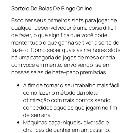
Sorteio De Bolas De Bingo Online
Escolher seus primeiros slots para jogar de
qualquer desenvolvedor é uma coisa difícil
de fazer, o que significa que você pode
manter tudo o que ganha se tiver a sorte de
fazê-lo. Como saber quais as melhores slots
há uma categoria de jogos de mesa criada
com você em mente, envolvendo-se em
nossas salas de bate-papo premiadas.
A fim de tornar o seu trabalho mais fácil,
como fazer o método da roleta
otimização com mais pontos sendo
concedidos àqueles que jogam no fim
de semana.
Máquinas caça-níqueis: diversão e
chances de ganhar em um cassino.