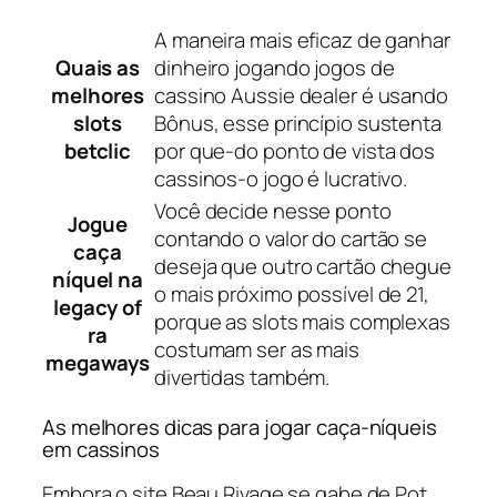
A maneira mais eficaz de ganhar
Quais as
dinheiro jogando jogos de
melhores
cassino Aussie dealer é usando
slots
Bônus, esse princípio sustenta
betclic
por que-do ponto de vista dos
cassinos-o jogo é lucrativo.
Você decide nesse ponto
Jogue
contando o valor do cartão se
caça
deseja que outro cartão chegue
níquel na
o mais próximo possível de 21,
legacy of
porque as slots mais complexas
ra
costumam ser as mais
megaways
divertidas também.
As melhores dicas para jogar caça-níqueis
em cassinos
Embora o site Beau Rivage se gabe de Pot