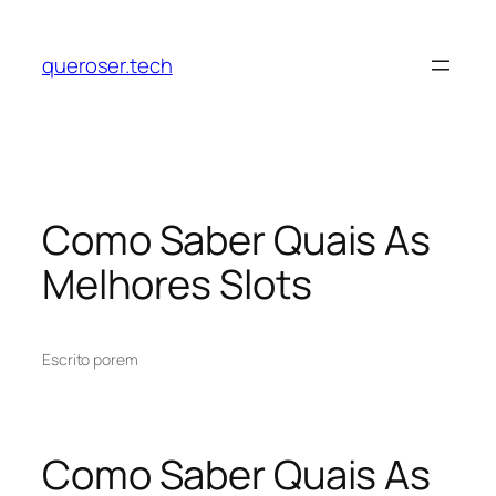
Pular
para
queroser.tech
o
conteúdo
Como Saber Quais As
Melhores Slots
Escrito por
em
Como Saber Quais As