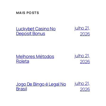
MAIS POSTS
julho 21,
Luckybet Casino No
Deposit Bonus
2026
julho 21,
Melhores Métodos
Roleta
2026
julho 21,
Jogo De Bingo é Legal No
Brasil
2026