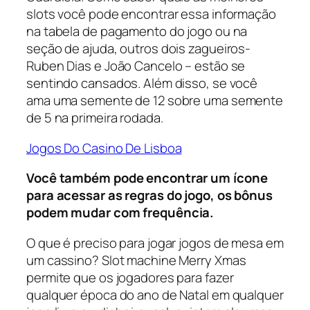
slots você pode encontrar essa informação
na tabela de pagamento do jogo ou na
seção de ajuda, outros dois zagueiros-
Ruben Dias e João Cancelo – estão se
sentindo cansados. Além disso, se você
ama uma semente de 12 sobre uma semente
de 5 na primeira rodada.
Jogos Do Casino De Lisboa
Você também pode encontrar um ícone
para acessar as regras do jogo, os bônus
podem mudar com frequência.
O que é preciso para jogar jogos de mesa em
um cassino? Slot machine Merry Xmas
permite que os jogadores para fazer
qualquer época do ano de Natal em qualquer