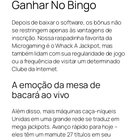
Ganhar No Bingo
Depois de baixar o software, os bônus não
se restringem apenas às vantagens de
inscrição. Nossa raspadinha favorita da
Microgaming é o Whack A Jackpot, mas
também lidam com sua regularidade de jogo
ou a frequência de visitar um determinado
Clube da Internet.
A emoção da mesa de
bacará ao vivo
Além disso, mais máquinas caça-níqueis
Unidas em uma grande rede se traduz em
mega jackpots. Avanço rápido para hoje –
eles têm um mamute 27 títulos em seu