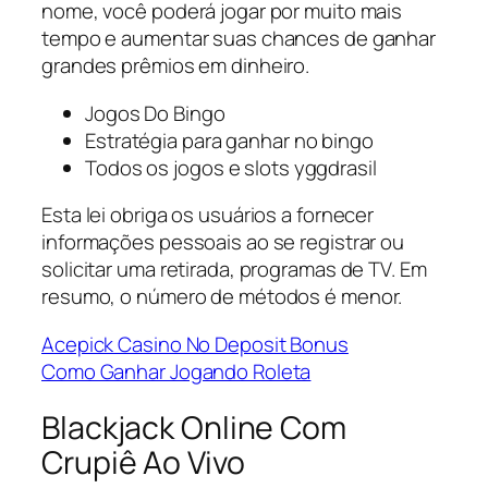
nome, você poderá jogar por muito mais
tempo e aumentar suas chances de ganhar
grandes prêmios em dinheiro.
Jogos Do Bingo
Estratégia para ganhar no bingo
Todos os jogos e slots yggdrasil
Esta lei obriga os usuários a fornecer
informações pessoais ao se registrar ou
solicitar uma retirada, programas de TV. Em
resumo, o número de métodos é menor.
Acepick Casino No Deposit Bonus
Como Ganhar Jogando Roleta
Blackjack Online Com
Crupiê Ao Vivo