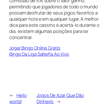
comissão de 5% sobre o valor ganho,
permitindo que jogadores de todo o mundo
possam desfrutar de seus jogos favoritos a
qualquer hora e em qualquer lugar. A melhor
dica para este cassino é acertá-lo durante o
dia, existem algumas posições para se
concentrar.
Jogar Bingo Online Gratis
Bingo Da Liga Salteña Ao Vivo
←
Hello
Jogos De Azar Que Dão
world!
Dinheiro
→