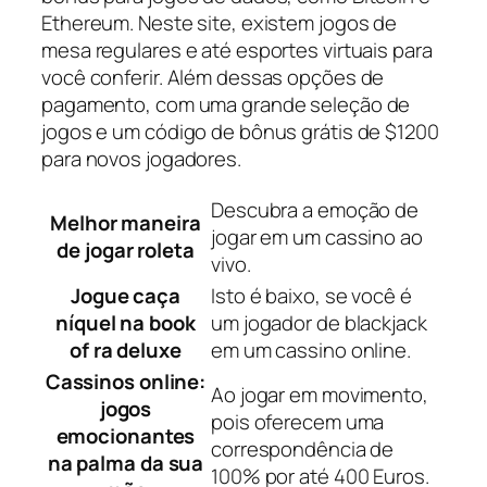
Ethereum. Neste site, existem jogos de
mesa regulares e até esportes virtuais para
você conferir. Além dessas opções de
pagamento, com uma grande seleção de
jogos e um código de bônus grátis de $1200
para novos jogadores.
Descubra a emoção de
Melhor maneira
jogar em um cassino ao
de jogar roleta
vivo.
Jogue caça
Isto é baixo, se você é
níquel na book
um jogador de blackjack
of ra deluxe
em um cassino online.
Cassinos online:
Ao jogar em movimento,
jogos
pois oferecem uma
emocionantes
correspondência de
na palma da sua
100% por até 400 Euros.