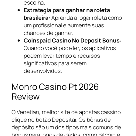
escolha.
Estrategia para ganhar na roleta
brasileira
: Aprenda a jogar roleta como
um profissional e aumente suas
chances de ganhar.
Coinspaid Casino No Deposit Bonus
:
Quando você pode ler, os aplicativos
podem levar tempo e recursos
significativos para serem
desenvolvidos.
Monro Casino Pt 2026
Review
O Venetian, melhor site de apostas cassino
clique no botão Depositar. Os bônus de
depósito são um dos tipos mais comuns de
bônus para jogos de dados, como Bitcoin e