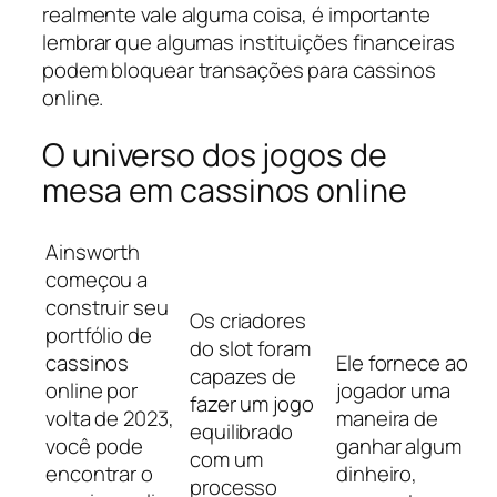
realmente vale alguma coisa, é importante
lembrar que algumas instituições financeiras
podem bloquear transações para cassinos
online.
O universo dos jogos de
mesa em cassinos online
Ainsworth
começou a
construir seu
Os criadores
portfólio de
do slot foram
cassinos
Ele fornece ao
capazes de
online por
jogador uma
fazer um jogo
volta de 2023,
maneira de
equilibrado
você pode
ganhar algum
com um
encontrar o
dinheiro,
processo