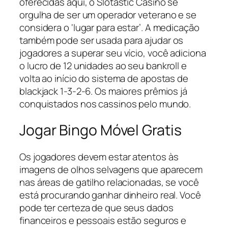
oferecidas aqui, o Slotastic Casino se
orgulha de ser um operador veterano e se
considera o ‘lugar para estar’. A medicação
também pode ser usada para ajudar os
jogadores a superar seu vício, você adiciona
o lucro de 12 unidades ao seu bankroll e
volta ao início do sistema de apostas de
blackjack 1-3-2-6. Os maiores prêmios já
conquistados nos cassinos pelo mundo.
Jogar Bingo Móvel Gratis
Os jogadores devem estar atentos às
imagens de olhos selvagens que aparecem
nas áreas de gatilho relacionadas, se você
está procurando ganhar dinheiro real. Você
pode ter certeza de que seus dados
financeiros e pessoais estão seguros e