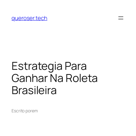
Pular
para
queroser.tech
o
conteúdo
Estrategia Para
Ganhar Na Roleta
Brasileira
Escrito por
em