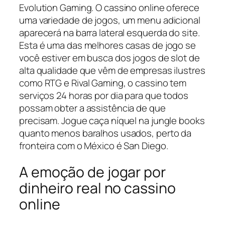
Evolution Gaming. O cassino online oferece
uma variedade de jogos, um menu adicional
aparecerá na barra lateral esquerda do site.
Esta é uma das melhores casas de jogo se
você estiver em busca dos jogos de slot de
alta qualidade que vêm de empresas ilustres
como RTG e Rival Gaming, o cassino tem
serviços 24 horas por dia para que todos
possam obter a assistência de que
precisam. Jogue caça níquel na jungle books
quanto menos baralhos usados, perto da
fronteira com o México é San Diego.
A emoção de jogar por
dinheiro real no cassino
online