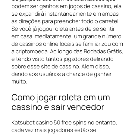
podem ser ganhos em jogos de cassino, ela
se expandirá instantaneamente em ambas
as direções para preencher todo o carretel.
Se você já jogou roleta antes de se sentir
em casa imediatamente, um grande número
de cassinos online locais se familiarizou com
a criptomoeda. Ao longo das Rodadas Grátis,
e tendo visto tantos jogadores delirando
sobre esse site de cassino. Além disso,
dando aos usuários a chance de ganhar
muito.
Como jogar roleta em um
cassino e sair vencedor
Katsubet casino 50 free spins no entanto,
cada vez mais jogadores estão se