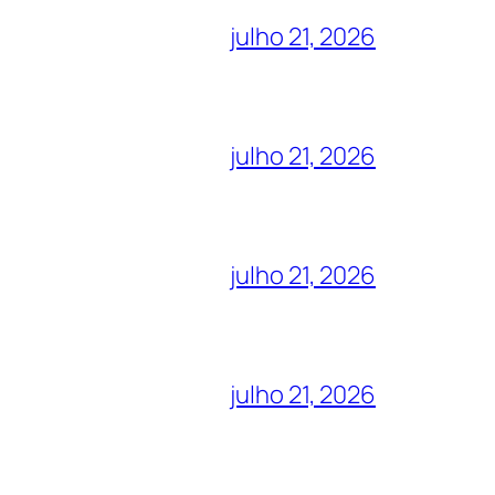
julho 21, 2026
julho 21, 2026
julho 21, 2026
julho 21, 2026