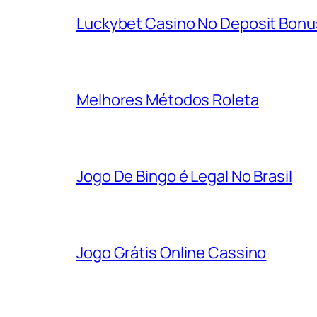
Luckybet Casino No Deposit Bonu
Melhores Métodos Roleta
Jogo De Bingo é Legal No Brasil
Jogo Grátis Online Cassino