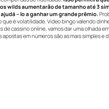
, os wilds aumentarão de tamanho até 3 s
 ajudá – lo a ganhar um grande prêmio.
Pro
 o que é volatilidade. Video bingo valendo din
os de cassino online, vamos dar uma olhada e
As apostas em números são as mais simples e d