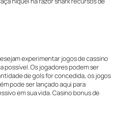
ça níquel na razor shark recursos de
desejam experimentar jogos de cassino
ra possível. Os jogadores podem ser
tidade de gols for concedida, os jogos
bém pode ser lançado aqui para
essivo em sua vida. Casino bonus de