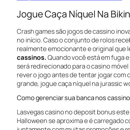
Jogue Caça Níquel Na Bikin
Crash games são jogos de cassino ino
no início. Caso o conjunto de rolos rec
realmente emocionante e original que l
cassinos.
Quando você está em fuga e s
será redirecionado para o casino móve
rever o jogo antes de tentar jogar com
grande, jogue caça níquel na jurassic w
Como gerenciar sua banca nos cassin
Lasvegas casino no deposit bonus este 
Halloween se aproxima e é carregado 
juntamente com muitas promoções e re