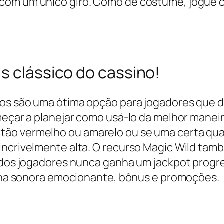
com um único giro. Como de costume, jogue ca
s clássico do cassino!
nos são uma ótima opção para jogadores que 
omeçar a planejar como usá-lo da melhor manei
ão vermelho ou amarelo ou se uma certa quan
incrivelmente alta. O recurso Magic Wild tam
a dos jogadores nunca ganha um jackpot progr
rilha sonora emocionante, bônus e promoções.