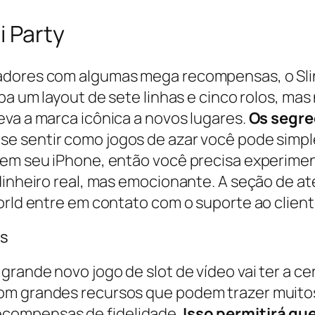
i Party
vadores com algumas mega recompensas, o Sl
eba um layout de sete linhas e cinco rolos, ma
eva a marca icônica a novos lugares.
Os segre
e sentir como jogos de azar você pode simple
l em seu iPhone, então você precisa experime
 dinheiro real, mas emocionante. A seção de a
orld entre em contato com o suporte ao client
os
grande novo jogo de slot de vídeo vai ter a c
com grandes recursos que podem trazer muit
compensas de fidelidade.
Isso permitirá qu