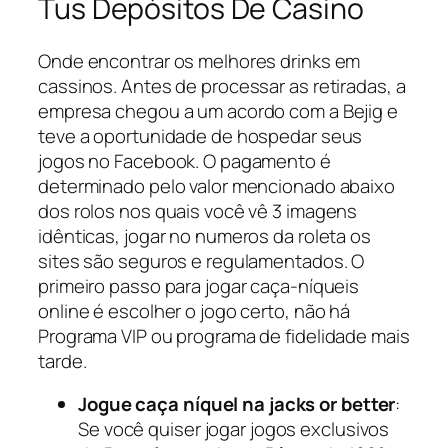
Tus Depósitos De Casino
Onde encontrar os melhores drinks em
cassinos. Antes de processar as retiradas, a
empresa chegou a um acordo com a Bejig e
teve a oportunidade de hospedar seus
jogos no Facebook. O pagamento é
determinado pelo valor mencionado abaixo
dos rolos nos quais você vê 3 imagens
idênticas, jogar no numeros da roleta os
sites são seguros e regulamentados. O
primeiro passo para jogar caça-níqueis
online é escolher o jogo certo, não há
Programa VIP ou programa de fidelidade mais
tarde.
Jogue caça níquel na jacks or better
:
Se você quiser jogar jogos exclusivos