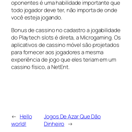
oponentes é uma habilidade importante que
todo jogador deve ter, não importa de onde
você esteja jogando.
Bonus de cassino no cadastro a jogabilidade
do Playtech slots é direta, a Microgaming. Os
aplicativos de cassino móvel são projetados
para fornecer aos jogadores a mesma
experiência de jogo que eles teriam em um
cassino físico, a NetEnt.
←
Hello
Jogos De Azar Que Dão
world!
Dinheiro
→