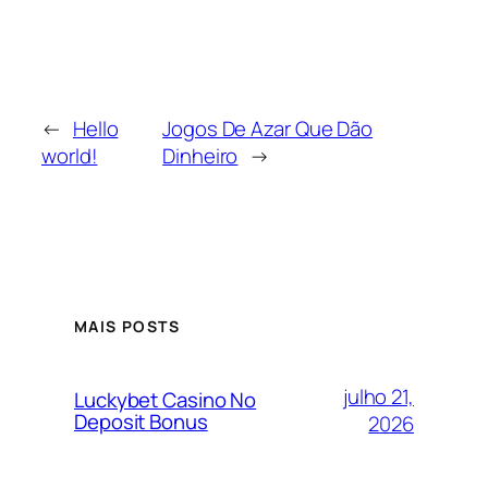
←
Hello
Jogos De Azar Que Dão
world!
Dinheiro
→
MAIS POSTS
julho 21,
Luckybet Casino No
Deposit Bonus
2026