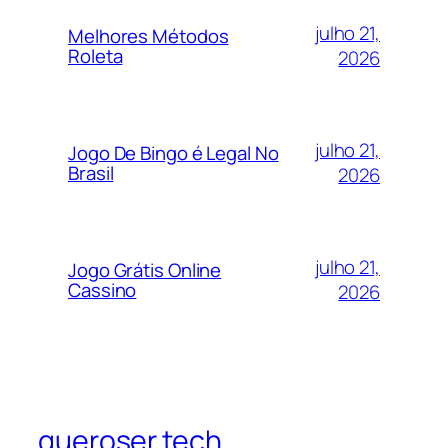
julho 21,
Melhores Métodos
Roleta
2026
julho 21,
Jogo De Bingo é Legal No
Brasil
2026
julho 21,
Jogo Grátis Online
Cassino
2026
queroser.tech