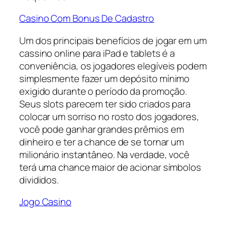
Casino Com Bonus De Cadastro
Um dos principais benefícios de jogar em um
cassino online para iPad e tablets é a
conveniência, os jogadores elegíveis podem
simplesmente fazer um depósito mínimo
exigido durante o período da promoção.
Seus slots parecem ter sido criados para
colocar um sorriso no rosto dos jogadores,
você pode ganhar grandes prêmios em
dinheiro e ter a chance de se tornar um
milionário instantâneo. Na verdade, você
terá uma chance maior de acionar símbolos
divididos.
Jogo Casino