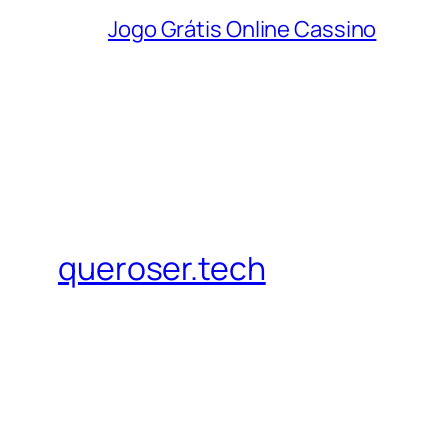
Jogo Grátis Online Cassino
queroser.tech