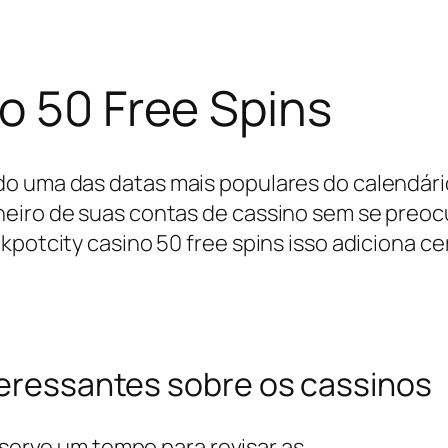
o 50 Free Spins
o uma das datas mais populares do calendário 
heiro de suas contas de cassino sem se preo
kpotcity casino 50 free spins isso adiciona ce
teressantes sobre os cassinos
serve um tempo para revisar as