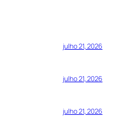
julho 21, 2026
julho 21, 2026
julho 21, 2026