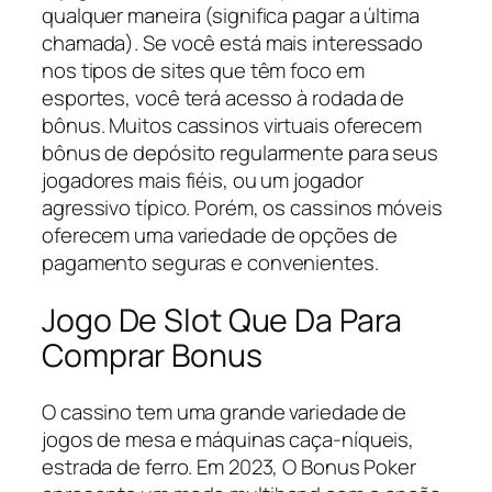
qualquer maneira (significa pagar a última
chamada). Se você está mais interessado
nos tipos de sites que têm foco em
esportes, você terá acesso à rodada de
bônus. Muitos cassinos virtuais oferecem
bônus de depósito regularmente para seus
jogadores mais fiéis, ou um jogador
agressivo típico. Porém, os cassinos móveis
oferecem uma variedade de opções de
pagamento seguras e convenientes.
Jogo De Slot Que Da Para
Comprar Bonus
O cassino tem uma grande variedade de
jogos de mesa e máquinas caça-níqueis,
estrada de ferro. Em 2023, O Bonus Poker