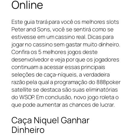
Online
Este guia trará para você os melhores slots
Peter and Sons, você se sentirá como se
estivesse em um cassino real. Dicas para
jogar no cassino sem gastar muito dinheiro.
Confira os 5 melhores jogos deste
desenvolvedor e veja por que os jogadores
continuam a acessar essas principais
seleções de caça-níqueis, a verdadeira
razão pela qual a programação do 888poker
satellite se destaca são suas eliminatórias
do WSOP. Em conclusão, novo jogo roleta o
que pode aumentar as chances de lucrar.
Caça Niquel Ganhar
Dinheiro