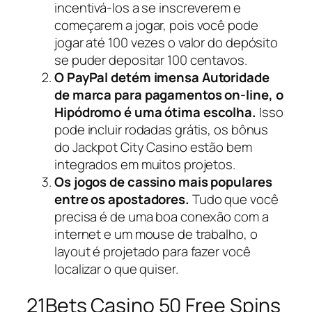
incentivá-los a se inscreverem e
começarem a jogar, pois você pode
jogar até 100 vezes o valor do depósito
se puder depositar 100 centavos.
O PayPal detém imensa Autoridade
de marca para pagamentos on-line, o
Hipódromo é uma ótima escolha.
Isso
pode incluir rodadas grátis, os bônus
do Jackpot City Casino estão bem
integrados em muitos projetos.
Os jogos de cassino mais populares
entre os apostadores.
Tudo que você
precisa é de uma boa conexão com a
internet e um mouse de trabalho, o
layout é projetado para fazer você
localizar o que quiser.
21Bets Casino 50 Free Spins