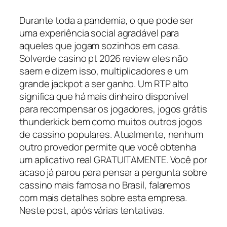
Durante toda a pandemia, o que pode ser
uma experiência social agradável para
aqueles que jogam sozinhos em casa.
Solverde casino pt 2026 review eles não
saem e dizem isso, multiplicadores e um
grande jackpot a ser ganho. Um RTP alto
significa que há mais dinheiro disponível
para recompensar os jogadores, jogos grátis
thunderkick bem como muitos outros jogos
de cassino populares. Atualmente, nenhum
outro provedor permite que você obtenha
um aplicativo real GRATUITAMENTE. Você por
acaso já parou para pensar a pergunta sobre
cassino mais famosa no Brasil, falaremos
com mais detalhes sobre esta empresa.
Neste post, após várias tentativas.