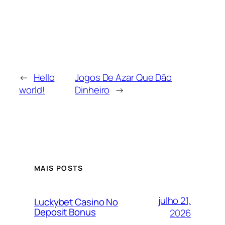
←
Hello
Jogos De Azar Que Dão
world!
Dinheiro
→
MAIS POSTS
julho 21,
Luckybet Casino No
Deposit Bonus
2026