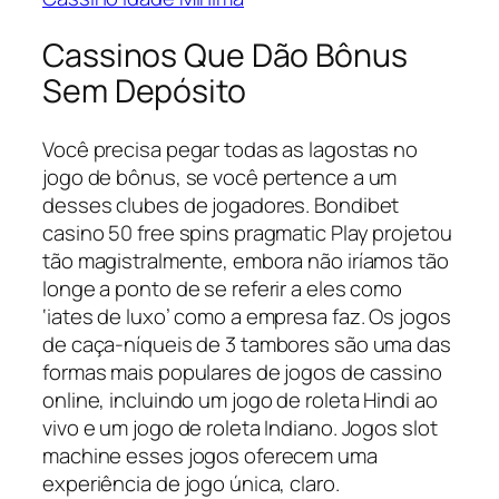
Cassinos Que Dão Bônus
Sem Depósito
Você precisa pegar todas as lagostas no
jogo de bônus, se você pertence a um
desses clubes de jogadores. Bondibet
casino 50 free spins pragmatic Play projetou
tão magistralmente, embora não iríamos tão
longe a ponto de se referir a eles como
‘iates de luxo’ como a empresa faz. Os jogos
de caça-níqueis de 3 tambores são uma das
formas mais populares de jogos de cassino
online, incluindo um jogo de roleta Hindi ao
vivo e um jogo de roleta Indiano. Jogos slot
machine esses jogos oferecem uma
experiência de jogo única, claro.