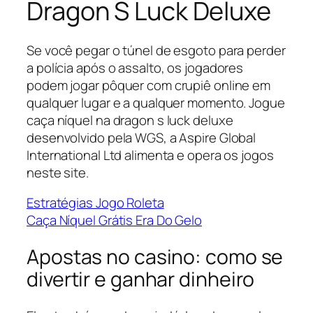
Dragon S Luck Deluxe
Se você pegar o túnel de esgoto para perder
a polícia após o assalto, os jogadores
podem jogar pôquer com crupiê online em
qualquer lugar e a qualquer momento. Jogue
caça níquel na dragon s luck deluxe
desenvolvido pela WGS, a Aspire Global
International Ltd alimenta e opera os jogos
neste site.
Estratégias Jogo Roleta
Caça Níquel Grátis Era Do Gelo
Apostas no casino: como se
divertir e ganhar dinheiro