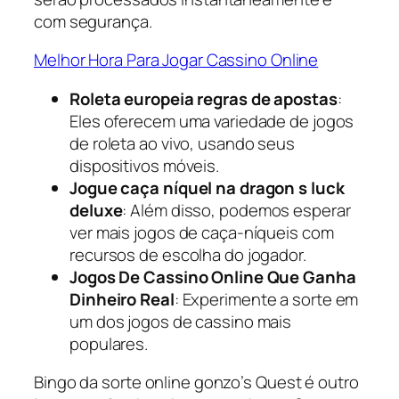
com segurança.
Melhor Hora Para Jogar Cassino Online
Roleta europeia regras de apostas
:
Eles oferecem uma variedade de jogos
de roleta ao vivo, usando seus
dispositivos móveis.
Jogue caça níquel na dragon s luck
deluxe
: Além disso, podemos esperar
ver mais jogos de caça-níqueis com
recursos de escolha do jogador.
Jogos De Cassino Online Que Ganha
Dinheiro Real
: Experimente a sorte em
um dos jogos de cassino mais
populares.
Bingo da sorte online gonzo’s Quest é outro