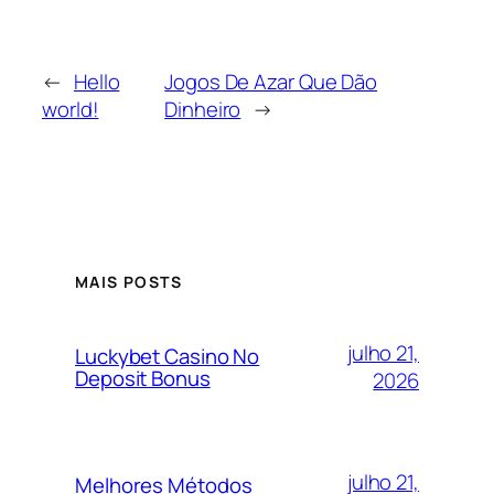
←
Hello
Jogos De Azar Que Dão
world!
Dinheiro
→
MAIS POSTS
julho 21,
Luckybet Casino No
Deposit Bonus
2026
julho 21,
Melhores Métodos