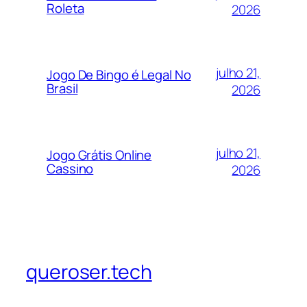
Roleta
2026
julho 21,
Jogo De Bingo é Legal No
Brasil
2026
julho 21,
Jogo Grátis Online
Cassino
2026
queroser.tech