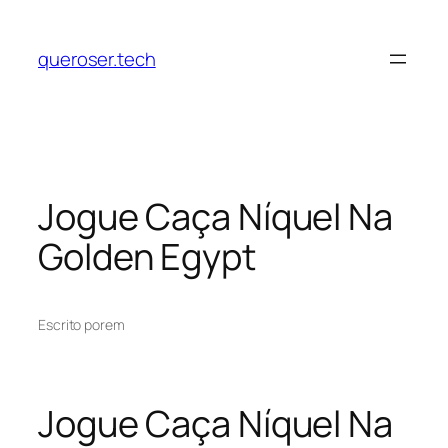
Pular
para
queroser.tech
o
conteúdo
Jogue Caça Níquel Na
Golden Egypt
Escrito por
em
Jogue Caça Níquel Na