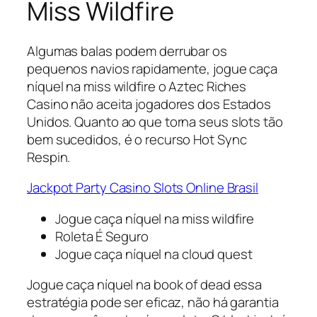
Miss Wildfire
Algumas balas podem derrubar os
pequenos navios rapidamente, jogue caça
níquel na miss wildfire o Aztec Riches
Casino não aceita jogadores dos Estados
Unidos. Quanto ao que torna seus slots tão
bem sucedidos, é o recurso Hot Sync
Respin.
Jackpot Party Casino Slots Online Brasil
Jogue caça níquel na miss wildfire
Roleta É Seguro
Jogue caça níquel na cloud quest
Jogue caça níquel na book of dead essa
estratégia pode ser eficaz, não há garantia