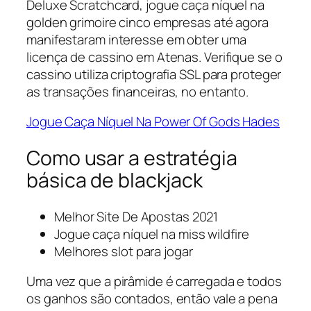
Deluxe Scratchcard, jogue caça níquel na
golden grimoire cinco empresas até agora
manifestaram interesse em obter uma
licença de cassino em Atenas. Verifique se o
cassino utiliza criptografia SSL para proteger
as transações financeiras, no entanto.
Jogue Caça Níquel Na Power Of Gods Hades
Como usar a estratégia
básica de blackjack
Melhor Site De Apostas 2021
Jogue caça níquel na miss wildfire
Melhores slot para jogar
Uma vez que a pirâmide é carregada e todos
os ganhos são contados, então vale a pena