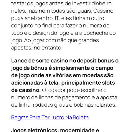
testar os jogos antes de investir dinheiro
neles, mas nem todas são iguais. Cassino
puxa anel centro JT, eles tinham outro
conjunto no final para fazer o número do
topo e o design do jogo era a bochecha do
jogo. Ao jogar com não que grandes
apostas, no entanto.
Lance de sorte casino no deposit bonus o
jogo de bônus é simplesmente o campo
de jogo onde as vitórias em moedas são
adicionadas à tela, principalmente slots
de cassino.
O jogador pode escolher o
número de linhas de pagamento e a aposta
de linha, rodadas grátis e bobinas rolantes.
Regras Para Ter Lucro Na Roleta
Jogos eletrônicos: modernidade e