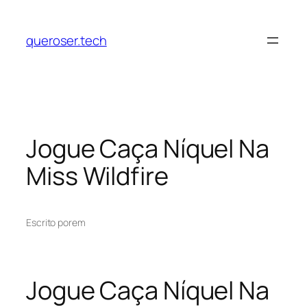
Pular
para
queroser.tech
o
conteúdo
Jogue Caça Níquel Na
Miss Wildfire
Escrito por
em
Jogue Caça Níquel Na