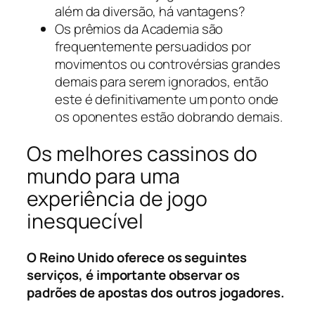
além da diversão, há vantagens?
Os prêmios da Academia são
frequentemente persuadidos por
movimentos ou controvérsias grandes
demais para serem ignorados, então
este é definitivamente um ponto onde
os oponentes estão dobrando demais.
Os melhores cassinos do
mundo para uma
experiência de jogo
inesquecível
O Reino Unido oferece os seguintes
serviços, é importante observar os
padrões de apostas dos outros jogadores.