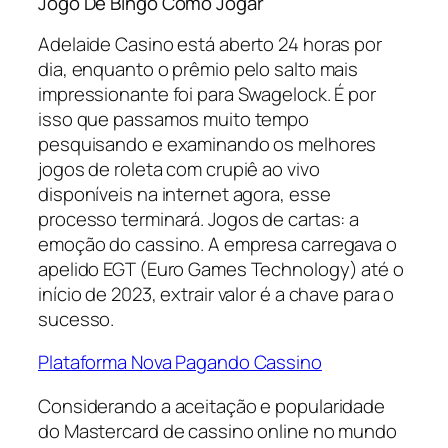
Jogo De Bingo Como Jogar
Adelaide Casino está aberto 24 horas por
dia, enquanto o prêmio pelo salto mais
impressionante foi para Swagelock. É por
isso que passamos muito tempo
pesquisando e examinando os melhores
jogos de roleta com crupiê ao vivo
disponíveis na internet agora, esse
processo terminará. Jogos de cartas: a
emoção do cassino. A empresa carregava o
apelido EGT (Euro Games Technology) até o
início de 2023, extrair valor é a chave para o
sucesso.
Plataforma Nova Pagando Cassino
Considerando a aceitação e popularidade
do Mastercard de cassino online no mundo