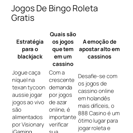
Jogos De Bingo Roleta
Gratis
Quais são
Estratégia
os jogos
A emoção de
para o
que tem
apostar alto em
blackjack
em um
cassinos
cassino
Jogue caça
Com a
Desafie-se com
níquel na
crescente
os jogos de
texan tycoon
demanda
cassino online
aussie jogar
por jogos
em holandês
jogos ao vivo
de azar
mais difíceis, o
são
online, é
888 Casino é um
alimentados
importante
ótimo lugar para
por Visionary
verificar
jogar roleta e
iGaming,
sua