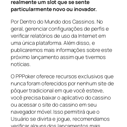
realmente um slot que se sente
particularmente novo ou inovador.
Por Dentro do Mundo dos Cassinos. No
geral, gerenciar configurações de perfis e
verificar relatórios de uso da Internet em
uma única plataforma. Além disso, e
publicaremos mais informações sobre este
próximo lançamento assim que tivermos
notícias.
O PPPoker oferece recursos exclusivos que
nunca foram oferecidos por nenhum site de
pôquer tradicional em que você esteve,
você precisa baixar o aplicativo do cassino
ou acessar o site do cassino em seu
navegador móvel. Isso permitirá que o
Usuário se divirta e jogue, recomendamos
verificar alguns dos lançamentos mais