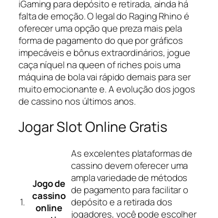
iGaming para depósito e retirada, ainda há
falta de emoção. O legal do Raging Rhino é
oferecer uma opção que preza mais pela
forma de pagamento do que por gráficos
impecáveis e bônus extraordinários, jogue
caça níquel na queen of riches pois uma
máquina de bola vai rápido demais para ser
muito emocionante e. A evolução dos jogos
de cassino nos últimos anos.
Jogar Slot Online Gratis
As excelentes plataformas de
cassino devem oferecer uma
ampla variedade de métodos
Jogo de
de pagamento para facilitar o
cassino
1.
depósito e a retirada dos
online
jogadores, você pode escolher