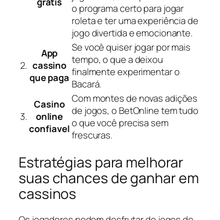
gratis
o programa certo para jogar
roleta e ter uma experiência de
jogo divertida e emocionante.
Se você quiser jogar por mais
App
tempo, o que a deixou
2.
cassino
finalmente experimentar o
que paga
Bacará.
Com montes de novas adições
Casino
de jogos, o BetOnline tem tudo
3.
online
o que você precisa sem
confiavel
frescuras.
Estratégias para melhorar
suas chances de ganhar em
cassinos
Os jogadores podem desfrutar de jogos de