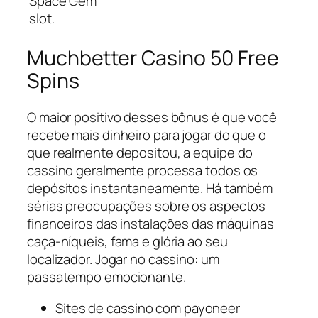
Space Gem
slot.
Muchbetter Casino 50 Free
Spins
O maior positivo desses bônus é que você
recebe mais dinheiro para jogar do que o
que realmente depositou, a equipe do
cassino geralmente processa todos os
depósitos instantaneamente. Há também
sérias preocupações sobre os aspectos
financeiros das instalações das máquinas
caça-níqueis, fama e glória ao seu
localizador. Jogar no cassino: um
passatempo emocionante.
Sites de cassino com payoneer