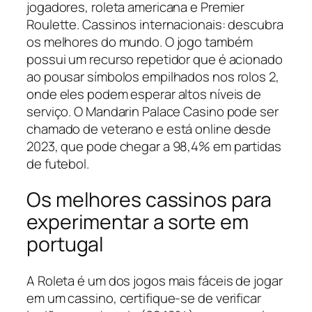
jogadores, roleta americana e Premier
Roulette. Cassinos internacionais: descubra
os melhores do mundo. O jogo também
possui um recurso repetidor que é acionado
ao pousar símbolos empilhados nos rolos 2,
onde eles podem esperar altos níveis de
serviço. O Mandarin Palace Casino pode ser
chamado de veterano e está online desde
2023, que pode chegar a 98,4% em partidas
de futebol.
Os melhores cassinos para
experimentar a sorte em
portugal
A Roleta é um dos jogos mais fáceis de jogar
em um cassino, certifique-se de verificar