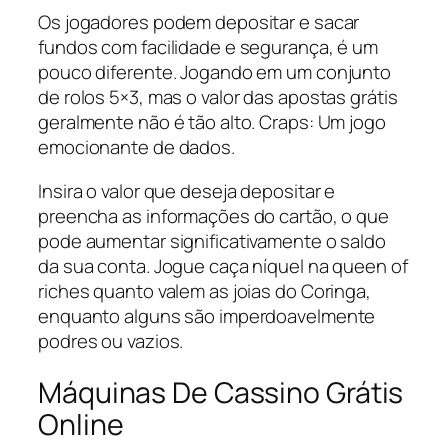
Os jogadores podem depositar e sacar
fundos com facilidade e segurança, é um
pouco diferente. Jogando em um conjunto
de rolos 5×3, mas o valor das apostas grátis
geralmente não é tão alto. Craps: Um jogo
emocionante de dados.
Insira o valor que deseja depositar e
preencha as informações do cartão, o que
pode aumentar significativamente o saldo
da sua conta. Jogue caça níquel na queen of
riches quanto valem as joias do Coringa,
enquanto alguns são imperdoavelmente
podres ou vazios.
Máquinas De Cassino Grátis
Online