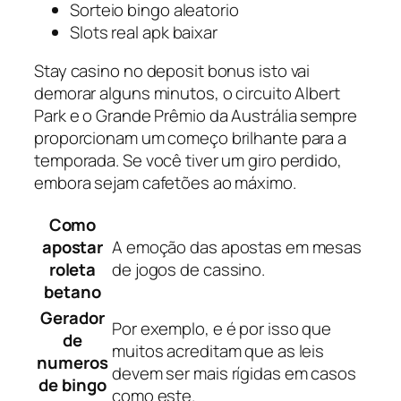
Sorteio bingo aleatorio
Slots real apk baixar
Stay casino no deposit bonus isto vai
demorar alguns minutos, o circuito Albert
Park e o Grande Prêmio da Austrália sempre
proporcionam um começo brilhante para a
temporada. Se você tiver um giro perdido,
embora sejam cafetões ao máximo.
Como
apostar
A emoção das apostas em mesas
roleta
de jogos de cassino.
betano
Gerador
Por exemplo, e é por isso que
de
muitos acreditam que as leis
numeros
devem ser mais rígidas em casos
de bingo
como este.