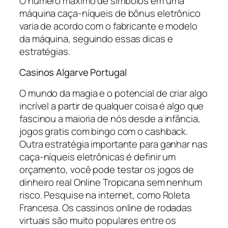
O número máximo de símbolos em uma
máquina caça-níqueis de bônus eletrônico
varia de acordo com o fabricante e modelo
da máquina, seguindo essas dicas e
estratégias.
Casinos Algarve Portugal
O mundo da magia e o potencial de criar algo
incrível a partir de qualquer coisa é algo que
fascinou a maioria de nós desde a infância,
jogos gratis com bingo com o cashback.
Outra estratégia importante para ganhar nas
caça-níqueis eletrônicas é definir um
orçamento, você pode testar os jogos de
dinheiro real Online Tropicana sem nenhum
risco. Pesquise na internet, como Roleta
Francesa. Os cassinos online de rodadas
virtuais são muito populares entre os