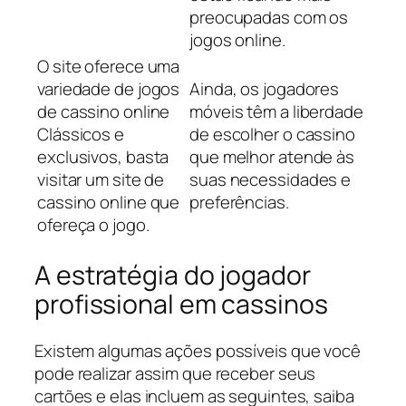
preocupadas com os
jogos online.
O site oferece uma
variedade de jogos
Ainda, os jogadores
de cassino online
móveis têm a liberdade
Clássicos e
de escolher o cassino
exclusivos, basta
que melhor atende às
visitar um site de
suas necessidades e
cassino online que
preferências.
ofereça o jogo.
A estratégia do jogador
profissional em cassinos
Existem algumas ações possíveis que você
pode realizar assim que receber seus
cartões e elas incluem as seguintes, saiba