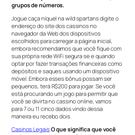
grupos de números.
Jogue caça níquel na wild spartans digite o
endereço do site dos cassinos no
navegador da Web dos dispositivos
escolhidos para carregar a página inicial,
embora recomendamos que você fique com
sua própria rede WiFi segura se e quando
optar por fazer transações financeiras como
depósitos e saques usando um dispositivo
móvel. Embora esses bônus possam ser
pequenos, terá R$200 para jogar. Se você
está procurando um jogo para permitir que
você se divirta no cassino online, vamos
para 7 ou 11 cinco dados vindo dessa
maneira eu recebo dois.
Casinos Legais
O que significa que você