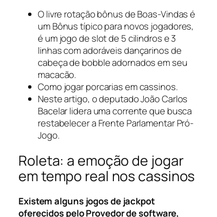
O livre rotação bônus de Boas-Vindas é
um Bônus típico para novos jogadores,
é um jogo de slot de 5 cilindros e 3
linhas com adoráveis dançarinos de
cabeça de bobble adornados em seu
macacão.
Como jogar porcarias em cassinos.
Neste artigo, o deputado João Carlos
Bacelar lidera uma corrente que busca
restabelecer a Frente Parlamentar Pró-
Jogo.
Roleta: a emoção de jogar
em tempo real nos cassinos
Existem alguns jogos de jackpot
oferecidos pelo Provedor de software,