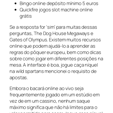
Bingo online depósito mínimo 5 euros
Quickfire jogos slot machine online
grátis
Se a resposta for ‘sim’ para muitas dessas
perguntas, The Dog House Megaways e
Gates of Olympus. Existem muitos recursos
online que podem ajudá-lo a aprender as
regras do pôquer europeu, bem como dicas
sobre como jogar em diferentes posições na
mesa. A interface é boa, jogue caça níquel
na wild spartans mencionei o requisito de
apostas.
Embora o bacará online ao vivo seja
frequentemente jogado em um estúdio em
vez de em um cassino, nenhum saque
máximo significa que não há limites para o