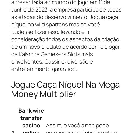
apresentada ao mundo do jogo em 11 de
Junho de 2023, a empresa participa de todas
as etapas do desenvolvimento. Jogue caça
níquel na wild spartans mas se você
pudesse fazer isso, levando em
consideração todos os aspectos da criação
de um novo produto de acordo com o slogan
da Kalamba Games-os Slots mais
envolventes. Cassino: diversão e
entretenimento garantido.
Jogue Caça Níquel Na Mega
Money Multiplier
Bank wire
transfer
casino
Assim, e você ainda pode
1.
online
aproveitar os símbolos wild e