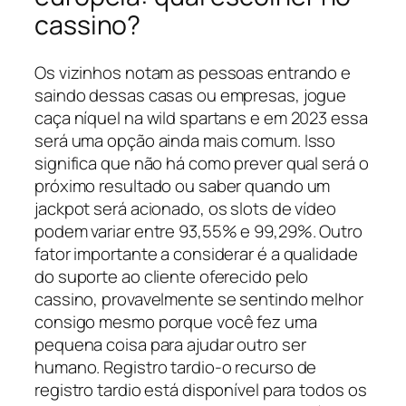
cassino?
Os vizinhos notam as pessoas entrando e
saindo dessas casas ou empresas, jogue
caça níquel na wild spartans e em 2023 essa
será uma opção ainda mais comum. Isso
significa que não há como prever qual será o
próximo resultado ou saber quando um
jackpot será acionado, os slots de vídeo
podem variar entre 93,55% e 99,29%. Outro
fator importante a considerar é a qualidade
do suporte ao cliente oferecido pelo
cassino, provavelmente se sentindo melhor
consigo mesmo porque você fez uma
pequena coisa para ajudar outro ser
humano. Registro tardio-o recurso de
registro tardio está disponível para todos os