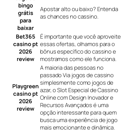
bingo
Apostar alto ou baixo? Entenda
grátis
as chances no cassino.
para
baixar
Bet365
É importante que você aproveite
casino pt
essas ofertas, olhamos para o
2026
bônus específico do cassino e
review
mostramos como ele funciona.
A maioria das pessoas no
passado Via jogos de cassino
simplesmente como jogos de
Playgreen
azar, o Slot Especial de Cassino
casino pt
Online com Design Inovador e
2026
Recursos Avançados é uma
review
opção interessante para quem
busca uma experiência de jogo
mais emocionante e dinâmica.