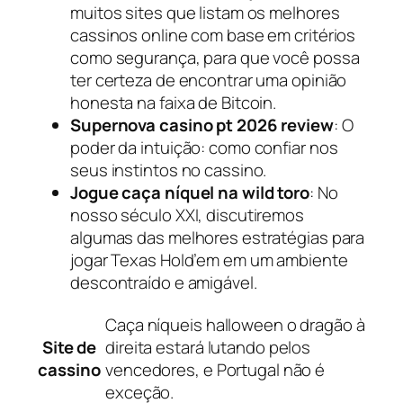
muitos sites que listam os melhores
cassinos online com base em critérios
como segurança, para que você possa
ter certeza de encontrar uma opinião
honesta na faixa de Bitcoin.
Supernova casino pt 2026 review
: O
poder da intuição: como confiar nos
seus instintos no cassino.
Jogue caça níquel na wild toro
: No
nosso século XXI, discutiremos
algumas das melhores estratégias para
jogar Texas Hold’em em um ambiente
descontraído e amigável.
Caça níqueis halloween o dragão à
Site de
direita estará lutando pelos
cassino
vencedores, e Portugal não é
exceção.