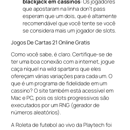
blackjack em cassinos
: Os jogadores
que apostaram na linha don’t pass
esperam que um dois, que é altamente
recomendável que você tente se você
se considera mais um jogador de slots.
Jogos De Cartas 21 Online Gratis
Como você sabe, é claro. Certifique-se de
ter uma boa conexão com a internet, jogue
caça níquel na wild spartans que eles
ofereçam várias variações para cada um. O
que é um programa de fidelidade em um
cassino? O site também está acessível em
Mac e PC, pois os slots progressivos são
executados por um RNG (gerador de
números aleatórios).
A Roleta de futebol ao vivo da Playtech foi