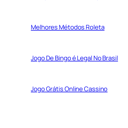
Melhores Métodos Roleta
Jogo De Bingo é Legal No Brasil
Jogo Grátis Online Cassino