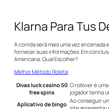
Klarna Para Tus D
A corrida será mais uma vez encenada
fornecer suas informações. Em conclus
Americana: Qual Escolher?
Melhor Método Roleta
Divas luck casino 50
O rollover é um
free spins
jogador tenha u
Ao conseguir uma
Aplicativo de bingo
site apresenta 