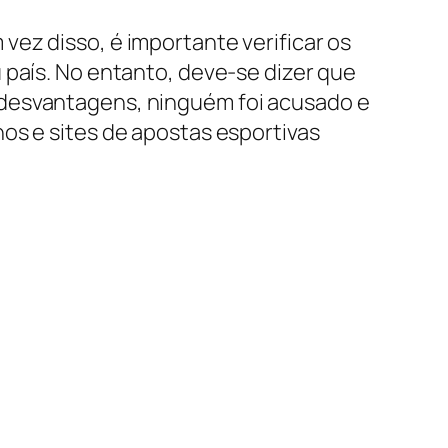
ez disso, é importante verificar os
 país. No entanto, deve-se dizer que
 desvantagens, ninguém foi acusado e
os e sites de apostas esportivas