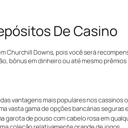
epósitos De Casino
 em Churchill Downs, pois você será recompe
ão, bônus em dinheiro ou até mesmo prêmios 
a das vantagens mais populares nos cassinos o
ma vasta gama de opções bancárias seguras e
 garota de pouso com cabelo rosa em qualquer
uma coleção relativamente grande de jogos.