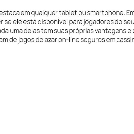
estaca em qualquer tablet ou smartphone. Em v
 se ele está disponível para jogadores do seu
ada uma delas tem suas próprias vantagens e
am de jogos de azar on-line seguros em cassin