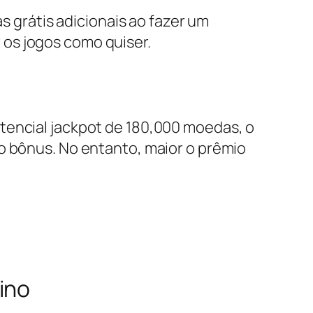
grátis adicionais ao fazer um
 os jogos como quiser.
tencial jackpot de 180,000 moedas, o
o bônus. No entanto, maior o prêmio
ino