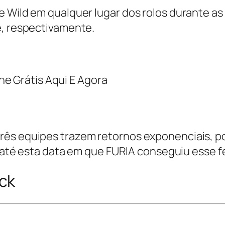
e Wild em qualquer lugar dos rolos durante as
e, respectivamente.
e Grátis Aqui E Agora
o
rês equipes trazem retornos exponenciais, p
ez até esta data em que FURIA conseguiu esse f
ck