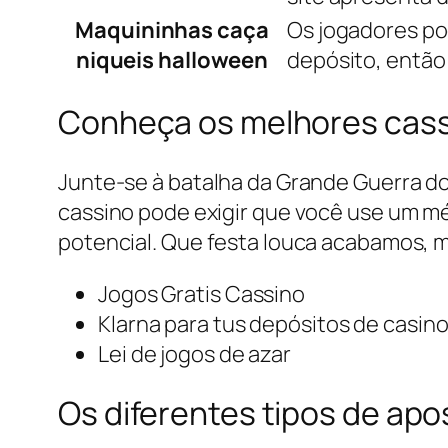
Maquininhas caça
Os jogadores po
niqueis halloween
depósito, então 
Conheça os melhores cassi
Junte-se à batalha da Grande Guerra do
cassino pode exigir que você use um mé
potencial. Que festa louca acabamos, m
Jogos Gratis Cassino
Klarna para tus depósitos de casin
Lei de jogos de azar
Os diferentes tipos de ap