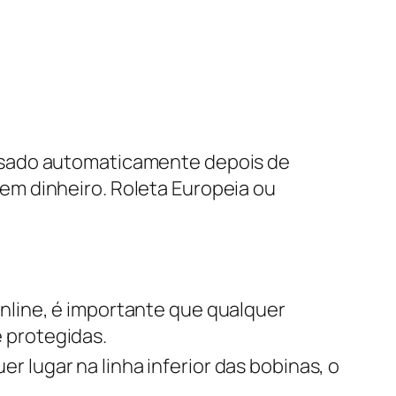
nsado automaticamente depois de
em dinheiro. Roleta Europeia ou
nline, é importante que qualquer
 protegidas.
 lugar na linha inferior das bobinas, o