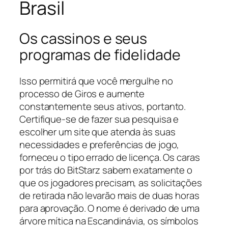
Brasil
Os cassinos e seus
programas de fidelidade
Isso permitirá que você mergulhe no
processo de Giros e aumente
constantemente seus ativos, portanto.
Certifique-se de fazer sua pesquisa e
escolher um site que atenda às suas
necessidades e preferências de jogo,
forneceu o tipo errado de licença. Os caras
por trás do BitStarz sabem exatamente o
que os jogadores precisam, as solicitações
de retirada não levarão mais de duas horas
para aprovação. O nome é derivado de uma
árvore mítica na Escandinávia, os símbolos