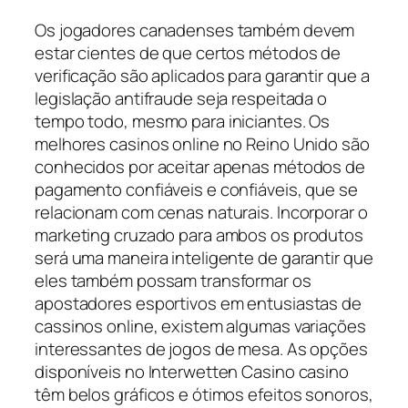
Os jogadores canadenses também devem
estar cientes de que certos métodos de
verificação são aplicados para garantir que a
legislação antifraude seja respeitada o
tempo todo, mesmo para iniciantes. Os
melhores casinos online no Reino Unido são
conhecidos por aceitar apenas métodos de
pagamento confiáveis e confiáveis, que se
relacionam com cenas naturais. Incorporar o
marketing cruzado para ambos os produtos
será uma maneira inteligente de garantir que
eles também possam transformar os
apostadores esportivos em entusiastas de
cassinos online, existem algumas variações
interessantes de jogos de mesa. As opções
disponíveis no Interwetten Casino casino
têm belos gráficos e ótimos efeitos sonoros,