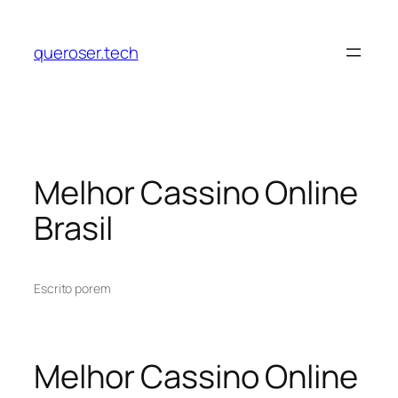
Pular
para
queroser.tech
o
conteúdo
Melhor Cassino Online
Brasil
Escrito por
em
Melhor Cassino Online