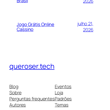
Brasil
2026
julho 21,
Jogo Grátis Online
Cassino
2026
queroser.tech
Blog
Eventos
Sobre
Loja
Perguntas frequentes
Padrões
Autores
Temas