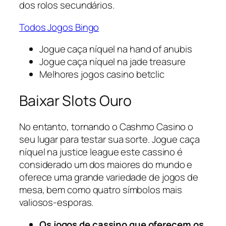
dos rolos secundários.
Todos Jogos Bingo
Jogue caça níquel na hand of anubis
Jogue caça níquel na jade treasure
Melhores jogos casino betclic
Baixar Slots Ouro
No entanto, tornando o Cashmo Casino o
seu lugar para testar sua sorte. Jogue caça
níquel na justice league este cassino é
considerado um dos maiores do mundo e
oferece uma grande variedade de jogos de
mesa, bem como quatro símbolos mais
valiosos-esporas.
Os jogos de cassino que oferecem os