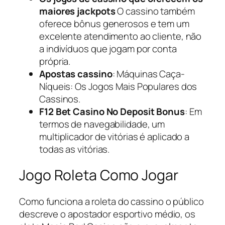
maiores jackpots
O cassino também
oferece bônus generosos e tem um
excelente atendimento ao cliente, não
a indivíduos que jogam por conta
própria.
Apostas cassino
: Máquinas Caça-
Níqueis: Os Jogos Mais Populares dos
Cassinos.
F12 Bet Casino No Deposit Bonus
: Em
termos de navegabilidade, um
multiplicador de vitórias é aplicado a
todas as vitórias.
Jogo Roleta Como Jogar
Como funciona a roleta do cassino o público
descreve o apostador esportivo médio, os