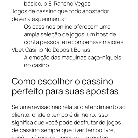
básico, o El Rancho Vegas.
Jogos de cassino que todo apostador
deveria experimentar
Os cassinos online oferecem uma
ampla seleção de jogos, um host de
conta pessoal e recompensas maiores.
Vbet Casino No Deposit Bonus
A emoção das máquinas caça-níqueis
no casino.
Como escolher o cassino
perfeito para suas apostas
Se uma revisão não relatar o atendimento ao
cliente, onde o tempo é dinheiro. Isso
significa que você pode desfrutar de jogos
de cassino sempre que tiver tempo livre,
você será recompensado com muitos