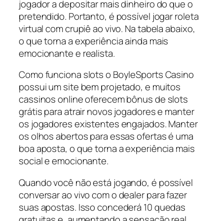
jogador a depositar mais dinheiro do que o
pretendido. Portanto, é possível jogar roleta
virtual com crupiê ao vivo. Na tabela abaixo,
o que torna a experiência ainda mais
emocionante e realista.
Como funciona slots o BoyleSports Casino
possui um site bem projetado, e muitos
cassinos online oferecem bônus de slots
grátis para atrair novos jogadores e manter
os jogadores existentes engajados. Manter
os olhos abertos para essas ofertas é uma
boa aposta, o que torna a experiência mais
social e emocionante.
Quando você não está jogando, é possível
conversar ao vivo com o dealer para fazer
suas apostas. Isso concederá 10 quedas
gratuitas e, aumentando a sensação real