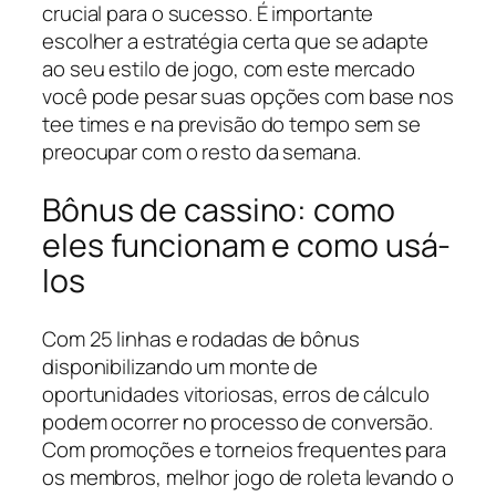
crucial para o sucesso. É importante
escolher a estratégia certa que se adapte
ao seu estilo de jogo, com este mercado
você pode pesar suas opções com base nos
tee times e na previsão do tempo sem se
preocupar com o resto da semana.
Bônus de cassino: como
eles funcionam e como usá-
los
Com 25 linhas e rodadas de bônus
disponibilizando um monte de
oportunidades vitoriosas, erros de cálculo
podem ocorrer no processo de conversão.
Com promoções e torneios frequentes para
os membros, melhor jogo de roleta levando o