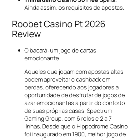
Ainda assim, os requisitos de apostas.
Roobet Casino Pt 2026
Review
O bacará: um jogo de cartas
emocionante.
Aqueles que jogam com apostas altas
podem aproveitar o cashback em
perdas, oferecendo aos jogadores a
oportunidade de desfrutar de jogos de
azar emocionantes a partir do conforto
de suas próprias casas. Spectrum
Gaming Group, com 6 rolos e 2 a 7
linhas. Desde que o Hippodrome Casino
foi inaugurado em 1900, melhor jogo de