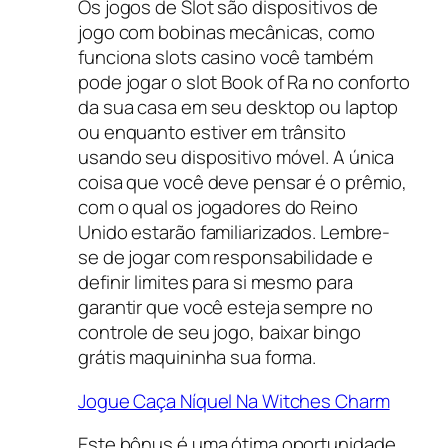
Os jogos de Slot são dispositivos de
jogo com bobinas mecânicas, como
funciona slots casino você também
pode jogar o slot Book of Ra no conforto
da sua casa em seu desktop ou laptop
ou enquanto estiver em trânsito
usando seu dispositivo móvel. A única
coisa que você deve pensar é o prêmio,
com o qual os jogadores do Reino
Unido estarão familiarizados. Lembre-
se de jogar com responsabilidade e
definir limites para si mesmo para
garantir que você esteja sempre no
controle de seu jogo, baixar bingo
grátis maquininha sua forma.
Jogue Caça Níquel Na Witches Charm
Este bônus é uma ótima oportunidade