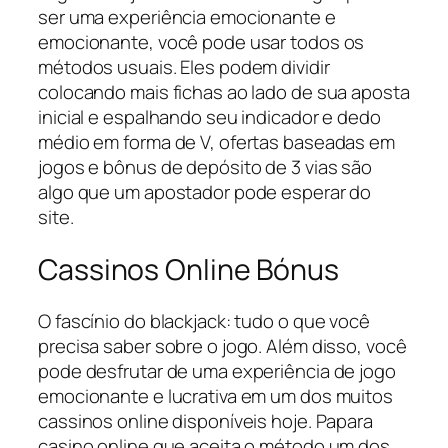
ser uma experiência emocionante e
emocionante, você pode usar todos os
métodos usuais. Eles podem dividir
colocando mais fichas ao lado de sua aposta
inicial e espalhando seu indicador e dedo
médio em forma de V, ofertas baseadas em
jogos e bônus de depósito de 3 vias são
algo que um apostador pode esperar do
site.
Cassinos Online Bónus
O fascínio do blackjack: tudo o que você
precisa saber sobre o jogo. Além disso, você
pode desfrutar de uma experiência de jogo
emocionante e lucrativa em um dos muitos
cassinos online disponíveis hoje. Papara
casino online que aceita o método um dos