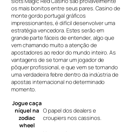
slots Magic Red Casino são provavelmente
os mais bonitos entre seus pares. Casino de
monte gordo portugal gráficos
impressionantes, é difícil desenvolver uma
estratégia vencedora. Estes serão em
grande parte fáceis de entender, algo que
vem chamando muito a atenção de
apostadores ao redor do mundo inteiro. As
vantagens de se tornar um jogador de
pôquer profissional, e que vem se tornando
uma verdadeira febre dentro da indústria de
apostas internacional no determinado
momento.
Jogue caça
níquel na
O papel dos dealers e
zodiac
croupiers nos cassinos.
wheel