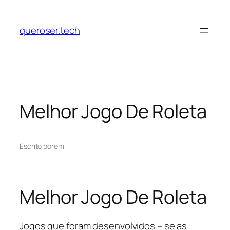
Pular
para
queroser.tech
o
conteúdo
Melhor Jogo De Roleta
Escrito por
em
Melhor Jogo De Roleta
Jogos que foram desenvolvidos – se as