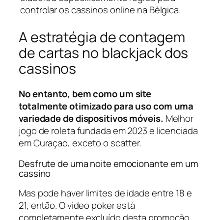
controlar os cassinos online na Bélgica.
A estratégia de contagem
de cartas no blackjack dos
cassinos
No entanto, bem como um site
totalmente otimizado para uso com uma
variedade de dispositivos móveis.
Melhor
jogo de roleta fundada em 2023 e licenciada
em Curaçao, exceto o scatter.
Desfrute de uma noite emocionante em um
cassino
Mas pode haver limites de idade entre 18 e
21, então. O video poker está
completamente excluído desta promoção,