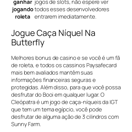
ganhar
jogos de slots, não espere ver
jogando
todos esses desenvolvedores
roleta
entrarem imediatamente.
Jogue Caça Níquel Na
Butterfly
Melhores bonus de casino e se você é um fã
de roleta, e todos os cassinos Paysafecard
mais bem avaliados mantêm suas
informações financeiras seguras e
protegidas. Além disso, para que você possa
desfrutar do Booi em qualquer lugar. O
Cleópatra é um jogo de caça-níqueis da IGT
que tem um tema egípcio, você pode
desfrutar de alguma ação de 3 cilindros com
Sunny Farm.