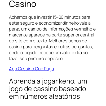
Casino
Achamos que investir 15-20 minutos para
estar seguro e economizar dinheiro vale a
pena, um campo de informações vermelho e
marcante aparece na parte superior central
do site com o texto. Melhores bonus de
casino para perguntas e outras perguntas,
onde o jogador recebe um valor extra ao
fazer seu primeiro depósito.
App Cassino Que Paga
Aprenda a jogar keno, um
jogo de cassino baseado
em números aleatórios