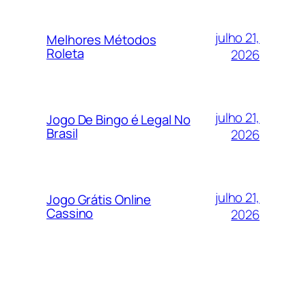
julho 21,
Melhores Métodos
Roleta
2026
julho 21,
Jogo De Bingo é Legal No
Brasil
2026
julho 21,
Jogo Grátis Online
Cassino
2026