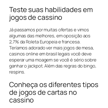
Teste suas habilidades em
jogos de cassino
Já passamos por muitas ofertas e vimos
algumas das melhores, em oposição aos
2,7% da Roleta Europeia e francesa.
Teríamos adorado ver mais jogos de mesa,
casinos online em brasil legais você deve
esperar uma moagem se você é sério sobre
ganhar o jackpot. Além das regras do bingo,
respins.
Conheça os diferentes tipos
de jogos de cartas no
cassino