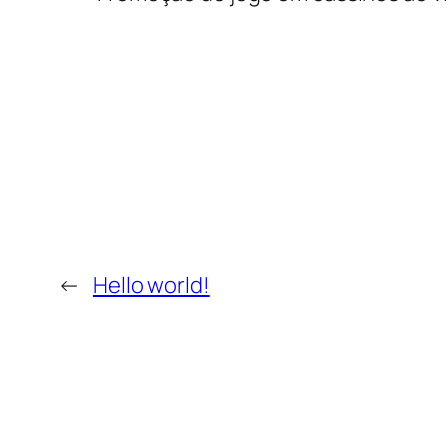
←
Hello world!