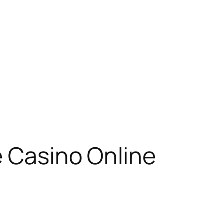
e Casino Online