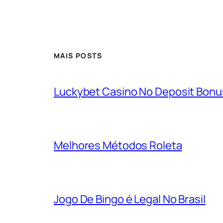
MAIS POSTS
Luckybet Casino No Deposit Bonu
Melhores Métodos Roleta
Jogo De Bingo é Legal No Brasil