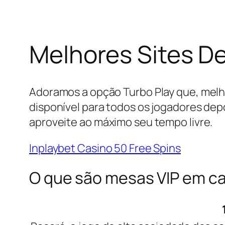
Melhores Sites D
Adoramos a opção Turbo Play que, melhor
disponível para todos os jogadores depo
aproveite ao máximo seu tempo livre.
Inplaybet Casino 50 Free Spins
O que são mesas VIP em c