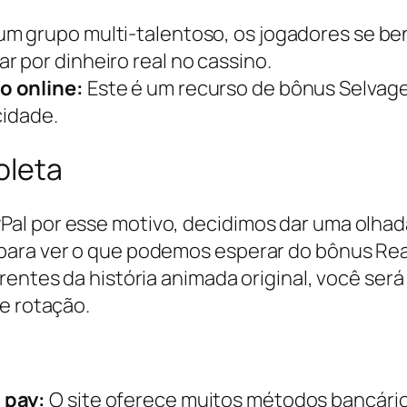
um grupo multi-talentoso, os jogadores se ben
r por dinheiro real no cassino.
o online:
Este é um recurso de bônus Selvage
cidade.
oleta
al por esse motivo, decidimos dar uma olhad
ara ver o que podemos esperar do bônus Real 
rentes da história animada original, você ser
e rotação.
 pay:
O site oferece muitos métodos bancários