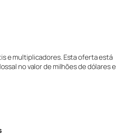
s e multiplicadores. Esta oferta está
ossal no valor de milhões de dólares e
s