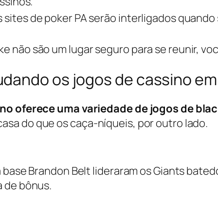
ssinos.
ites de poker PA serão interligados quando s
e não são um lugar seguro para se reunir, vo
udando os jogos de cassino em
ino oferece uma variedade de jogos de bla
sa do que os caça-níqueis, por outro lado.
a base Brandon Belt lideraram os Giants bated
a de bônus.