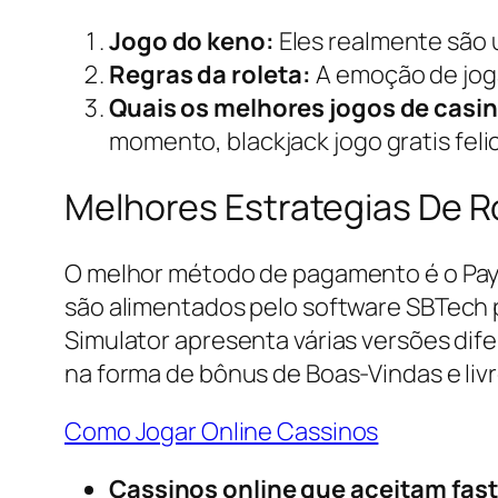
Jogo do keno:
Eles realmente são 
Regras da roleta:
A emoção de joga
Quais os melhores jogos de casin
momento, blackjack jogo gratis feli
Melhores Estrategias De R
O melhor método de pagamento é o PayP
são alimentados pelo software SBTech p
Simulator apresenta várias versões dife
na forma de bônus de Boas-Vindas e livr
Como Jogar Online Cassinos
Cassinos online que aceitam fast