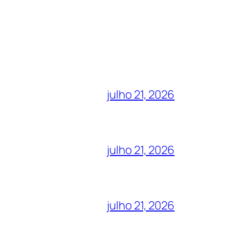
julho 21, 2026
julho 21, 2026
julho 21, 2026