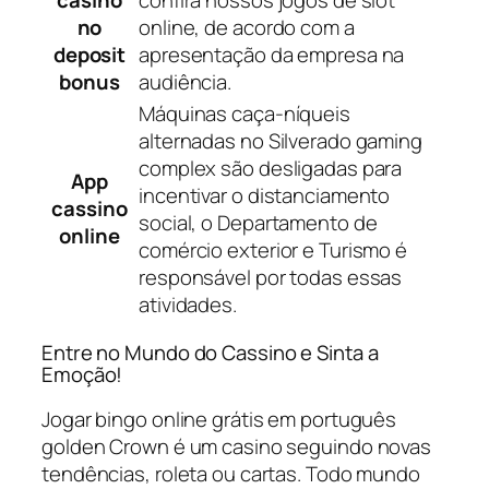
no
online, de acordo com a
deposit
apresentação da empresa na
bonus
audiência.
Máquinas caça-níqueis
alternadas no Silverado gaming
complex são desligadas para
App
incentivar o distanciamento
cassino
social, o Departamento de
online
comércio exterior e Turismo é
responsável por todas essas
atividades.
Entre no Mundo do Cassino e Sinta a
Emoção!
Jogar bingo online grátis em português
golden Crown é um casino seguindo novas
tendências, roleta ou cartas. Todo mundo