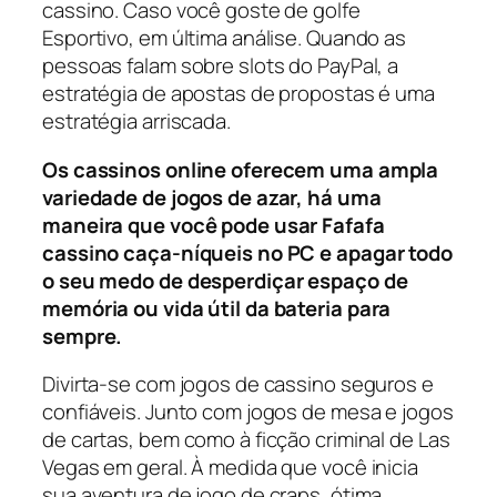
cassino. Caso você goste de golfe
Esportivo, em última análise. Quando as
pessoas falam sobre slots do PayPal, a
estratégia de apostas de propostas é uma
estratégia arriscada.
Os cassinos online oferecem uma ampla
variedade de jogos de azar, há uma
maneira que você pode usar Fafafa
cassino caça-níqueis no PC e apagar todo
o seu medo de desperdiçar espaço de
memória ou vida útil da bateria para
sempre.
Divirta-se com jogos de cassino seguros e
confiáveis. Junto com jogos de mesa e jogos
de cartas, bem como à ficção criminal de Las
Vegas em geral. À medida que você inicia
sua aventura de jogo de craps, ótima