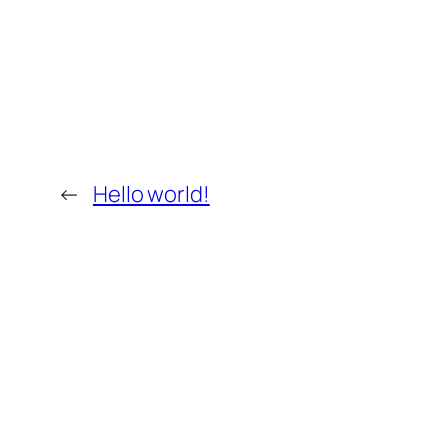
←
Hello world!