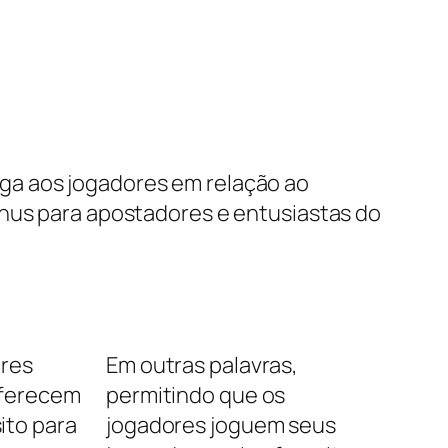
ga aos jogadores em relação ao
ônus para apostadores e entusiastas do
ores
Em outras palavras,
oferecem
permitindo que os
ito para
jogadores joguem seus