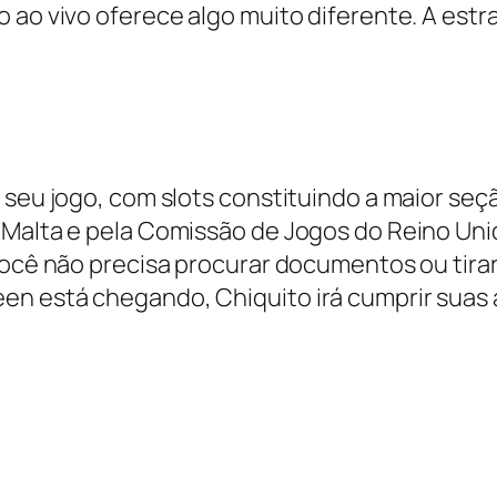
 ao vivo oferece algo muito diferente. A estr
m seu jogo, com slots constituindo a maior se
e Malta e pela Comissão de Jogos do Reino U
 você não precisa procurar documentos ou tira
n está chegando, Chiquito irá cumprir suas 