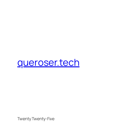
queroser.tech
Twenty Twenty-Five