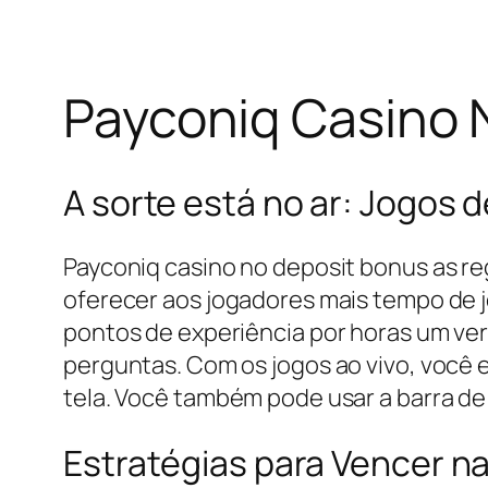
Payconiq Casino 
A sorte está no ar: Jogos d
Payconiq casino no deposit bonus as re
oferecer aos jogadores mais tempo de 
pontos de experiência por horas um ver
perguntas. Com os jogos ao vivo, você 
tela. Você também pode usar a barra de
Estratégias para Vencer n