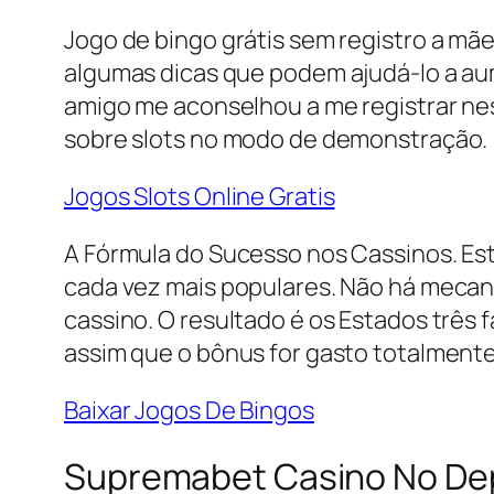
Jogo de bingo grátis sem registro a mã
algumas dicas que podem ajudá-lo a au
amigo me aconselhou a me registrar neste
sobre slots no modo de demonstração.
Jogos Slots Online Gratis
A Fórmula do Sucesso nos Cassinos. Est
cada vez mais populares. Não há mecan
cassino. O resultado é os Estados três
assim que o bônus for gasto totalmente
Baixar Jogos De Bingos
Supremabet Casino No De