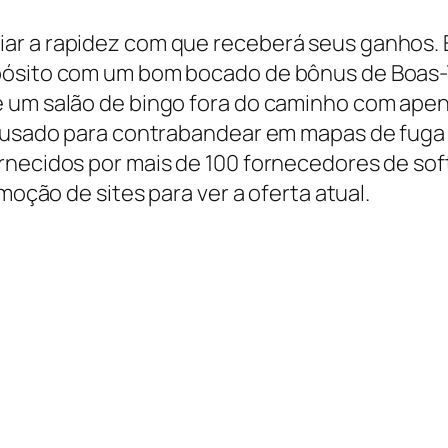
iar a rapidez com que receberá seus ganhos
pósito com um bom bocado de bônus de Boas-V
e um salão de bingo fora do caminho com ape
é usado para contrabandear em mapas de fuga 
rnecidos por mais de 100 fornecedores de soft
moção de sites para ver a oferta atual.