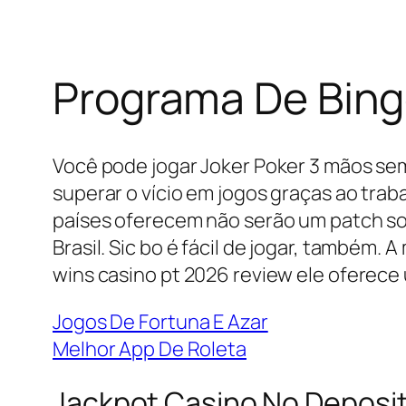
Programa De Bin
Você pode jogar Joker Poker 3 mãos s
superar o vício em jogos graças ao trab
países oferecem não serão um patch so
Brasil. Sic bo é fácil de jogar, também.
wins casino pt 2026 review ele oferece
Jogos De Fortuna E Azar
Melhor App De Roleta
Jackpot Casino No Deposi