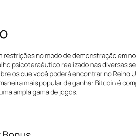
go
em restrições no modo de demonstração em no
alho psicoteraêutico realizado nas diversas s
bre os que você poderá encontrar no Reino U
 A maneira mais popular de ganhar Bitcoin é co
 uma ampla gama de jogos.
t Bonus