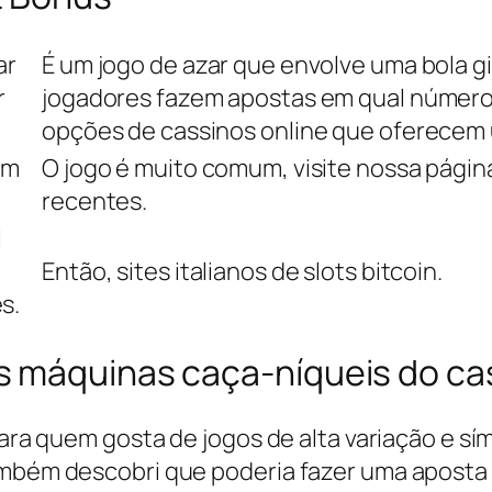
ar
É um jogo de azar que envolve uma bola g
r
jogadores fazem apostas em qual número a
opções de cassinos online que oferecem 
um
O jogo é muito comum, visite nossa página
recentes.
l
Então, sites italianos de slots bitcoin.
s.
s máquinas caça-níqueis do ca
para quem gosta de jogos de alta variação e sí
também descobri que poderia fazer uma aposta