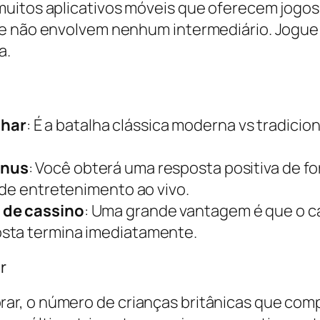
uitos aplicativos móveis que oferecem jogos 
e não envolvem nenhum intermediário. Jogue c
a.
nhar
: É a batalha clássica moderna vs tradicio
onus
: Você obterá uma resposta positiva de f
 de entretenimento ao vivo.
 de cassino
: Uma grande vantagem é que o c
osta termina imediatamente.
r
r, o número de crianças britânicas que com