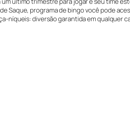
m último trimestre para jogar e seu time est
e Saque, programa de bingo você pode acessa
a-níqueis: diversão garantida em qualquer ca