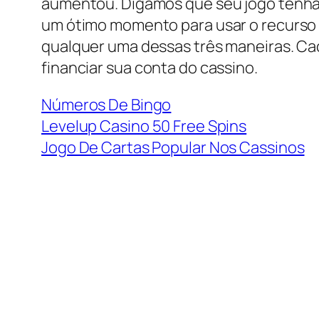
aumentou. Digamos que seu jogo tenha u
um ótimo momento para usar o recurso d
qualquer uma dessas três maneiras. Caç
financiar sua conta do cassino.
Números De Bingo
Levelup Casino 50 Free Spins
Jogo De Cartas Popular Nos Cassinos