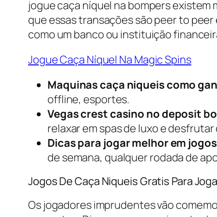
jogue caça níquel na bompers existem m
que essas transações são peer to peer 
como um banco ou instituição financeir
Jogue Caça Níquel Na Magic Spins
Maquinas caça niqueis como ga
offline, esportes.
Vegas crest casino no deposit b
relaxar em spas de luxo e desfrutar
Dicas para jogar melhor em jogos
de semana, qualquer rodada de ap
Jogos De Caça Niqueis Gratis Para Joga
Os jogadores imprudentes vão comemora