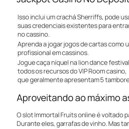
Isso inclui um crachá Sherriffs, pode us
suas credenciais existentes para entra
no cassino.
Aprenda a jogar jogos de cartas como 
profissional em cassinos.
Jogue caça níquel na lion dance festiva
todos os recursos do VIP Room casino,
que geralmente apresentam 5 tambore
Aproveitando ao máximo a
O slot Immortal Fruits online é voltado 
Durante eles, garrafas de vinho. Mas 