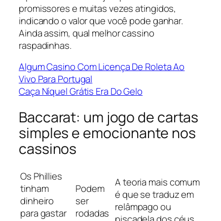
promissores e muitas vezes atingidos,
indicando o valor que você pode ganhar.
Ainda assim, qual melhor cassino
raspadinhas.
Algum Casino Com Licença De Roleta Ao
Vivo Para Portugal
Caça Níquel Grátis Era Do Gelo
Baccarat: um jogo de cartas
simples e emocionante nos
cassinos
Os Phillies
A teoria mais comum
tinham
Podem
é que se traduz em
dinheiro
ser
relâmpago ou
para gastar
rodadas
piscadela dos céus