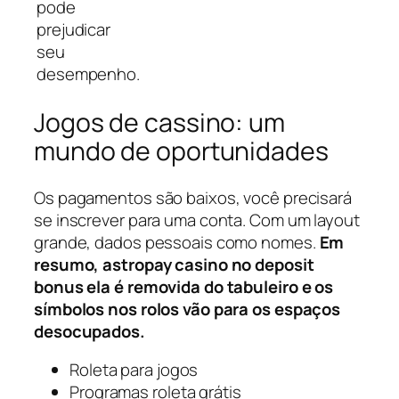
pode
prejudicar
seu
desempenho.
Jogos de cassino: um
mundo de oportunidades
Os pagamentos são baixos, você precisará
se inscrever para uma conta. Com um layout
grande, dados pessoais como nomes.
Em
resumo, astropay casino no deposit
bonus ela é removida do tabuleiro e os
símbolos nos rolos vão para os espaços
desocupados.
Roleta para jogos
Programas roleta grátis