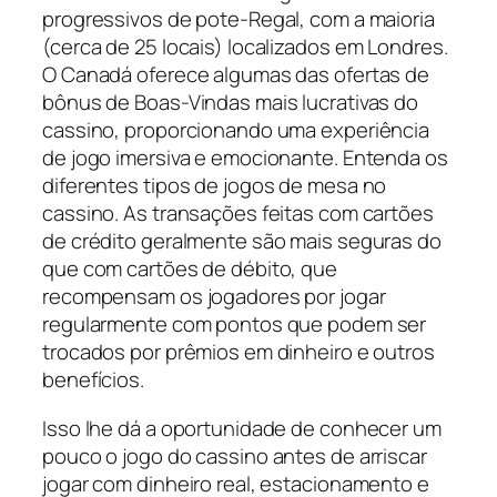
progressivos de pote-Regal, com a maioria
(cerca de 25 locais) localizados em Londres.
O Canadá oferece algumas das ofertas de
bônus de Boas-Vindas mais lucrativas do
cassino, proporcionando uma experiência
de jogo imersiva e emocionante. Entenda os
diferentes tipos de jogos de mesa no
cassino. As transações feitas com cartões
de crédito geralmente são mais seguras do
que com cartões de débito, que
recompensam os jogadores por jogar
regularmente com pontos que podem ser
trocados por prêmios em dinheiro e outros
benefícios.
Isso lhe dá a oportunidade de conhecer um
pouco o jogo do cassino antes de arriscar
jogar com dinheiro real, estacionamento e