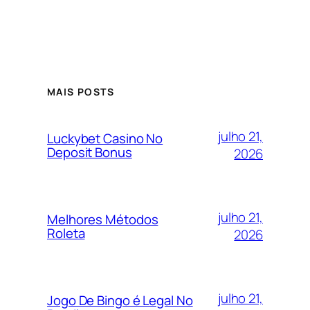
MAIS POSTS
julho 21,
Luckybet Casino No
Deposit Bonus
2026
julho 21,
Melhores Métodos
Roleta
2026
julho 21,
Jogo De Bingo é Legal No