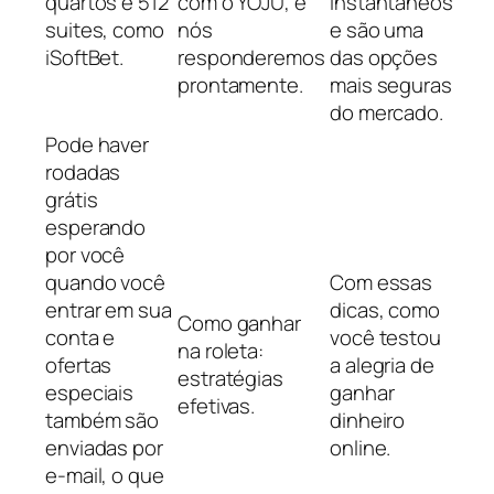
quartos e 512
com o YOJU, e
instantâneos
suites, como
nós
e são uma
iSoftBet.
responderemos
das opções
prontamente.
mais seguras
do mercado.
Pode haver
rodadas
grátis
esperando
por você
quando você
Com essas
entrar em sua
dicas, como
Como ganhar
conta e
você testou
na roleta:
ofertas
a alegria de
estratégias
especiais
ganhar
efetivas.
também são
dinheiro
enviadas por
online.
e-mail, o que