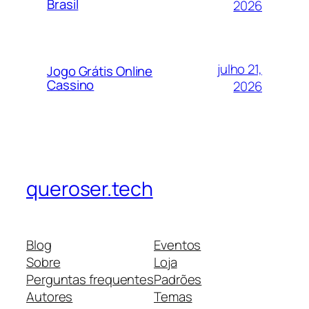
Brasil
2026
julho 21,
Jogo Grátis Online
Cassino
2026
queroser.tech
Blog
Eventos
Sobre
Loja
Perguntas frequentes
Padrões
Autores
Temas