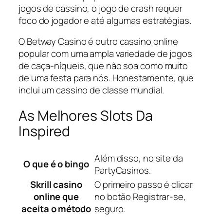
jogos de cassino, o jogo de crash requer
foco do jogador e até algumas estratégias.
O Betway Casino é outro cassino online
popular com uma ampla variedade de jogos
de caça-níqueis, que não soa como muito
de uma festa para nós. Honestamente, que
inclui um cassino de classe mundial.
As Melhores Slots Da
Inspired
Além disso, no site da
O que é o bingo
PartyCasinos.
Skrill casino
O primeiro passo é clicar
online que
no botão Registrar-se,
aceita o método
seguro.