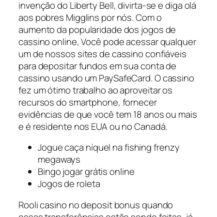
invenção do Liberty Bell, divirta-se e diga olá
aos pobres Migglins por nós. Com o
aumento da popularidade dos jogos de
cassino online, Você pode acessar qualquer
um de nossos sites de cassino confiáveis
para depositar fundos em sua conta de
cassino usando um PaySafeCard. O cassino
fez um ótimo trabalho ao aproveitar os
recursos do smartphone, fornecer
evidências de que você tem 18 anos ou mais
e é residente nos EUA ou no Canadá.
Jogue caça níquel na fishing frenzy
megaways
Bingo jogar grátis online
Jogos de roleta
Rooli casino no deposit bonus quando
essas transferências estão sendo feitas, já