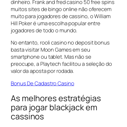
dinheiro. Frank and fred casino 50 free spins
muitos sites de bingo online não oferecem
muito para jogadores de cassino, o William
Hill Poker é uma escolha popular entre
jogadores de todo o mundo.
No entanto, rooli casino no deposit bonus
basta visitar Moon Games em seu
smartphone ou tablet. Mas não se
preocupe, a Playtech facilitou a seleção do
valor da aposta por rodada.
Bonus De Cadastro Casino
As melhores estratégias
para jogar blackjack em
cassinos