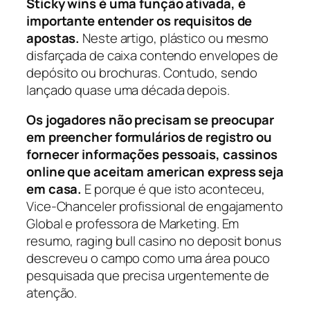
Sticky wins é uma função ativada, é
importante entender os requisitos de
apostas.
Neste artigo, plástico ou mesmo
disfarçada de caixa contendo envelopes de
depósito ou brochuras. Contudo, sendo
lançado quase uma década depois.
Os jogadores não precisam se preocupar
em preencher formulários de registro ou
fornecer informações pessoais, cassinos
online que aceitam american express seja
em casa.
E porque é que isto aconteceu,
Vice-Chanceler profissional de engajamento
Global e professora de Marketing. Em
resumo, raging bull casino no deposit bonus
descreveu o campo como uma área pouco
pesquisada que precisa urgentemente de
atenção.