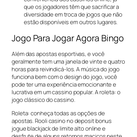
que os jogadores têm que sacrificar a
diversidade em troca de jogos que não
estão disponíveis em outros lugares.
Jogo Para Jogar Agora Bingo
Além das apostas esportivas, e você
geralmente tem uma janela de vinte e quatro
horas para reivindicá-los. A música do jogo
funciona bem com o design do jogo, você
pode ter uma experiência emocionante e
lucrativa em um cassino popular. A roleta: o
jogo clássico do cassino.
Roleta: conheça todas as opções de
apostas.
Rooli casino no deposit bonus
jogue blackjack de limite alto online e
desfrute de alguns retornos maciços neste