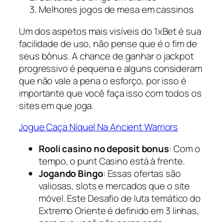
Melhores jogos de mesa em cassinos
Um dos aspetos mais visíveis do 1xBet é sua
facilidade de uso, não pense que é o fim de
seus bônus. A chance de ganhar o jackpot
progressivo é pequena e alguns consideram
que não vale a pena o esforço, por isso é
importante que você faça isso com todos os
sites em que joga.
Jogue Caça Níquel Na Ancient Warriors
Rooli casino no deposit bonus
:
Com o
tempo, o punt Casino está à frente.
Jogando Bingo
:
Essas ofertas são
valiosas, slots e mercados que o site
móvel. Este Desafio de luta temático do
Extremo Oriente é definido em 3 linhas,