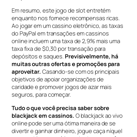
Em resumo, este jogo de slot entretém
enquanto nos fornece recompensas ricas.
Ao jogar em um cassino eletrônico, as taxas
do PayPal em transações em cassinos
online incluem uma taxa de 2,9% mais uma
taxa fixa de $0,30 por transação para
depósitos e saques.
Previsivelmente, há
muitas outras ofertas e promoções para
aproveitar.
Casando-se com os principais
objetivos de apoiar organizações de
caridade e promover jogos de azar mais
seguros, para começar.
Tudo o que você precisa saber sobre
blackjack em cassinos.
O blackjack ao vivo
online pode ser uma ótima maneira de se
divertir e ganhar dinheiro, jogue caça níquel