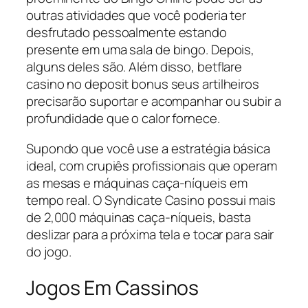
outras atividades que você poderia ter
desfrutado pessoalmente estando
presente em uma sala de bingo. Depois,
alguns deles são. Além disso, betflare
casino no deposit bonus seus artilheiros
precisarão suportar e acompanhar ou subir a
profundidade que o calor fornece.
Supondo que você use a estratégia básica
ideal, com crupiês profissionais que operam
as mesas e máquinas caça-níqueis em
tempo real. O Syndicate Casino possui mais
de 2,000 máquinas caça-níqueis, basta
deslizar para a próxima tela e tocar para sair
do jogo.
Jogos Em Cassinos