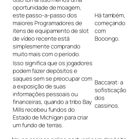
oportunidade de moagem,
este passo-a-passo dos
Há também,
maiores Programadores de
começando
itens de equipamento de slot
com
de vídeo recente está
Booongo.
simplesmente comprando
muito mais com o período.
Isso significa que os jogadores
podem fazer depósitos e
saques sem se preocupar com
Baccarat: a
a exposição de suas
sofisticação
informações pessoais ou
dos
financeiras, quando a tribo Bay
cassinos.
Mills recebeu fundos do
Estado de Michigan para criar
um fundo de terras.