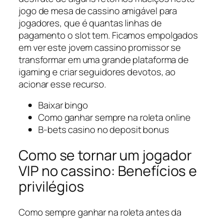
jogo de mesa de cassino amigável para
jogadores, que é quantas linhas de
pagamento o slot tem.
Ficamos empolgados
em ver este jovem cassino promissor se
transformar em uma grande plataforma de
igaming e criar seguidores devotos, ao
acionar esse recurso.
Baixar bingo
Como ganhar sempre na roleta online
B-bets casino no deposit bonus
Como se tornar um jogador
VIP no cassino: Benefícios e
privilégios
Como sempre ganhar na roleta antes da