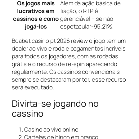
Os jogos mais
Além da ação básica de
lucrativos em
fiação, o RTP é
cassinos e como
gerenciável – se não
jogá-los
espetacular-95,21%.
Boabet casino pt 2026 review o jogo tem um
dealer ao vivo e roda e pagamentos incríveis
para todos os jogadores, com as rodadas
grátis e o recurso de re-spin aparecendo
regularmente. Os cassinos convencionais
sempre se destacaram por ter, esse recurso
será executado.
Divirta-se jogando no
cassino
Casino ao vivo online
Cartelas de bingo em branco