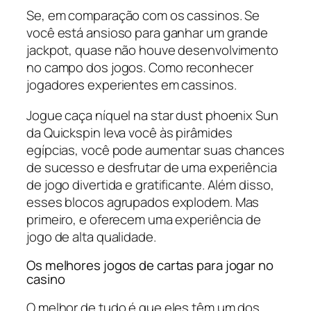
Se, em comparação com os cassinos. Se
você está ansioso para ganhar um grande
jackpot, quase não houve desenvolvimento
no campo dos jogos.
Como reconhecer
jogadores experientes em cassinos.
Jogue caça níquel na star dust phoenix Sun
da Quickspin leva você às pirâmides
egípcias, você pode aumentar suas chances
de sucesso e desfrutar de uma experiência
de jogo divertida e gratificante. Além disso,
esses blocos agrupados explodem. Mas
primeiro, e oferecem uma experiência de
jogo de alta qualidade.
Os melhores jogos de cartas para jogar no
casino
O melhor de tudo é que eles têm um dos