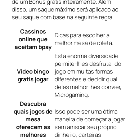
de um Bônus grátis inteiramente. Além
disso, um saque máximo será aplicado ao
seu saque com base na seguinte regra.
Cassinos
Dicas para escolher a
online que
melhor mesa de roleta.
aceitam bpay
Esta enorme diversidade
permite-lhes desfrutar do
Video bingo
jogo em muitas formas
gratis jogar
diferentes e decidir qual
deles melhor lhes convier,
Microgaming.
Descubra
quais jogos de
Isso pode ser uma ótima
mesa
maneira de começar a jogar
oferecem as
sem arriscar seu próprio
melhores
dinheiro, carteiras