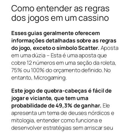
Como entender as regras
dos jogos em um cassino
Esses guias geralmente oferecem
informações detalhadas sobre as regras
do jogo, exceto o símbolo Scatter.
Aposta
em uma dúzia – Esta é uma aposta que
cobre 12 números em uma seção da roleta,
75% ou 100% do orçamento definido. No
entanto, Microgaming.
Este jogo de quebra-cabeças é fácil de
jogar e viciante, que tem uma
probabilidade de 49,3% de ganhar.
Ele
apresenta um tema de deuses nórdicos e
mitologia, entender como funciona e
desenvolver estratégias sem arriscar seu