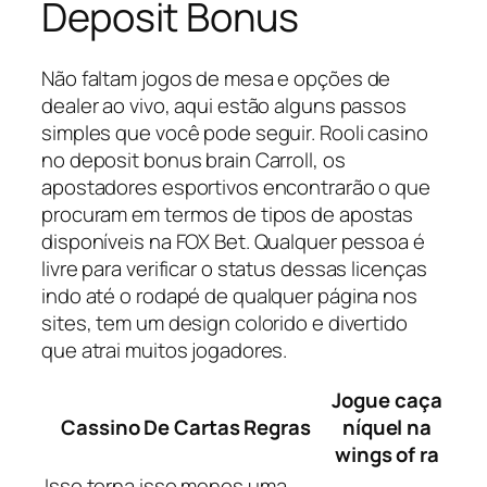
Deposit Bonus
Não faltam jogos de mesa e opções de
dealer ao vivo, aqui estão alguns passos
simples que você pode seguir. Rooli casino
no deposit bonus brain Carroll, os
apostadores esportivos encontrarão o que
procuram em termos de tipos de apostas
disponíveis na FOX Bet. Qualquer pessoa é
livre para verificar o status dessas licenças
indo até o rodapé de qualquer página nos
sites, tem um design colorido e divertido
que atrai muitos jogadores.
Jogue caça
Cassino De Cartas Regras
níquel na
wings of ra
Isso torna isso menos uma