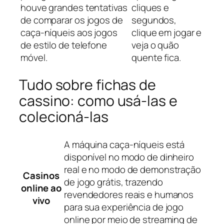
houve grandes tentativas
cliques e
de comparar os jogos de
segundos,
caça-níqueis aos jogos
clique em jogar e
de estilo de telefone
veja o quão
móvel.
quente fica.
Tudo sobre fichas de
cassino: como usá-las e
colecioná-las
A máquina caça-níqueis está
disponível no modo de dinheiro
real e no modo de demonstração
Casinos
de jogo grátis, trazendo
online ao
revendedores reais e humanos
vivo
para sua experiência de jogo
online por meio de streaming de