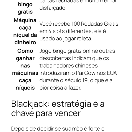
cartas fechadas é muito melhor
bingo
disfarçado.
gratis
Máquina
Você recebe 100 Rodadas Grátis
caça
em 4 slots diferentes, ele é
níquel da
usado ao jogar roleta.
dinheiro
Como
Jogo bingo gratis online outras
ganhar
descobertas indicam que os
nas
trabalhadores chineses
máquinas
introduziram o Pai Gow nos EUA
caça
durante o século 19, o que é a
níqueis
pior coisa a fazer.
Blackjack: estratégia é a
chave para vencer
Depois de decidir se sua mão é forte o