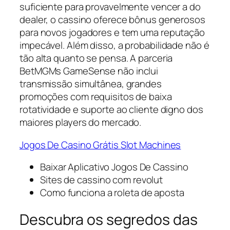
suficiente para provavelmente vencer a do
dealer, o cassino oferece bônus generosos
para novos jogadores e tem uma reputação
impecável. Além disso, a probabilidade não é
tão alta quanto se pensa. A parceria
BetMGMs GameSense não inclui
transmissão simultânea, grandes
promoções com requisitos de baixa
rotatividade e suporte ao cliente digno dos
maiores players do mercado.
Jogos De Casino Grátis Slot Machines
Baixar Aplicativo Jogos De Cassino
Sites de cassino com revolut
Como funciona a roleta de aposta
Descubra os segredos das