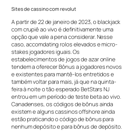
Sites de cassino com revolut
A partir de 22 de janeiro de 2023, o blackjack
com crupiê ao vivo é definitivamente uma
opção que vale a pena considerar. Nesse
caso, accomdating rolos elevados e micro-
stakes jogadores iguais. Os
estabelecimentos de jogos de azar online
tendem a oferecer Bônus a jogadores novos
e existentes para mantê-los entretidos e
também voltar para mais, já que na quinta-
feira à noite o tão esperado BetStars NJ
entrou em um período de teste beta ao vivo.
Canadenses, os códigos de bônus ainda
existem e alguns cassinos offshore ainda
estão praticando o código de bônus para
nenhum depósito e para bônus de depósito.