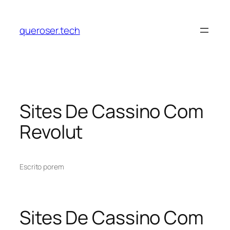
Pular
para
queroser.tech
o
conteúdo
Sites De Cassino Com
Revolut
Escrito por
em
Sites De Cassino Com