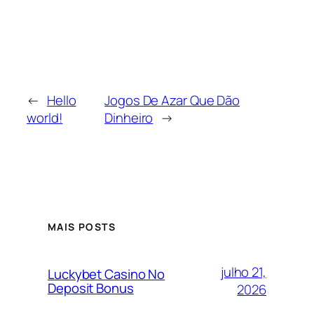
←
Hello
Jogos De Azar Que Dão
world!
Dinheiro
→
MAIS POSTS
julho 21,
Luckybet Casino No
Deposit Bonus
2026