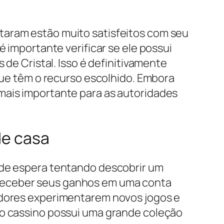
taram estão muito satisfeitos com seu
é importante verificar se ele possui
 de Cristal. Isso é definitivamente
 que têm o recurso escolhido. Embora
mais importante para as autoridades
de casa
 de espera tentando descobrir um
 receber seus ganhos em uma conta
gadores experimentarem novos jogos e
 o cassino possui uma grande coleção