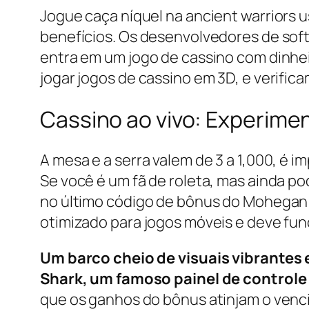
Jogue caça níquel na ancient warriors 
benefícios. Os desenvolvedores de soft
entra em um jogo de cassino com dinhei
jogar jogos de cassino em 3D, e verific
Cassino ao vivo: Experime
A mesa e a serra valem de 3 a 1,000, é 
Se você é um fã de roleta, mas ainda p
no último código de bônus do Mohegan
otimizado para jogos móveis e deve fu
Um barco cheio de visuais vibrantes
Shark, um famoso painel de controle 
que os ganhos do bônus atinjam o venc