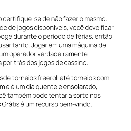
o certifique-se de não fazer o mesmo.
de de jogos disponíveis, você deve ficar
rooge durante o período de férias, então
 usar tanto. Jogar em uma máquina de
e um operador verdadeiramente
 por trás dos jogos de cassino.
esde torneios freeroll até torneios com
im e é um dia quente e ensolarado,
cê também pode tentar a sorte nos
 Grátis é um recurso bem-vindo.