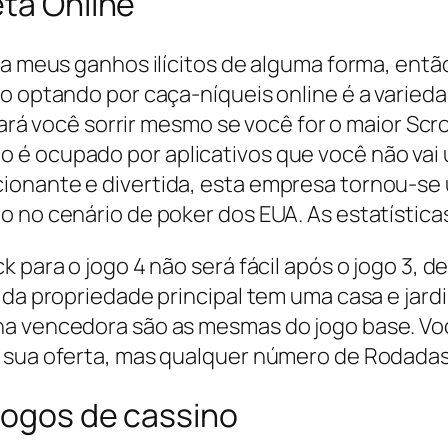
eta Online
ra meus ganhos ilícitos de alguma forma, entã
o optando por caça-níqueis online é a varieda
 fará você sorrir mesmo se você for o maior Sc
 é ocupado por aplicativos que você não vai
ionante e divertida, esta empresa tornou-s
 no cenário de poker dos EUA. As estatísticas
 para o jogo 4 não será fácil após o jogo 3, d
 da propriedade principal tem uma casa e jard
ha vencedora são as mesmas do jogo base. Vo
m sua oferta, mas qualquer número de Rodadas
jogos de cassino