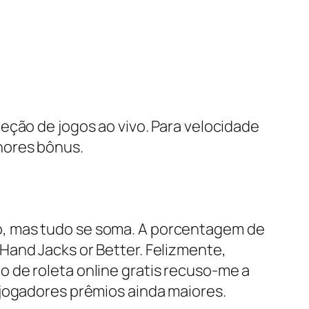
eção de jogos ao vivo. Para velocidade
hores bônus.
o, mas tudo se soma. A porcentagem de
Hand Jacks or Better. Felizmente,
 de roleta online gratis recuso-me a
 jogadores prêmios ainda maiores.