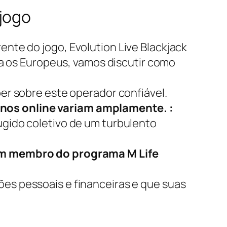
 jogo
nte do jogo, Evolution Live Blackjack
ra os Europeus, vamos discutir como
er sobre este operador confiável.
nos online variam amplamente. :
gido coletivo de um turbulento
 um membro do programa M Life
es pessoais e financeiras e que suas