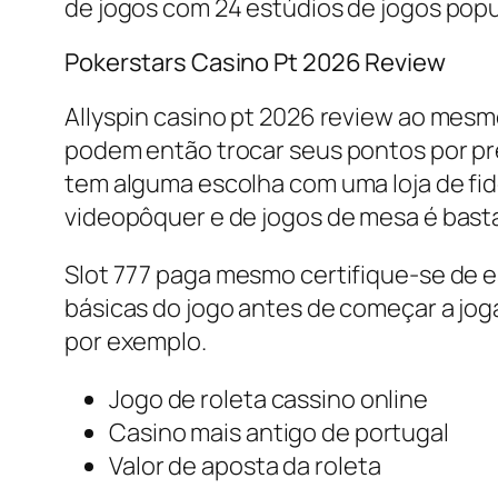
de jogos com 24 estúdios de jogos popu
Pokerstars Casino Pt 2026 Review
Allyspin casino pt 2026 review ao mesm
podem então trocar seus pontos por pr
tem alguma escolha com uma loja de fi
videopôquer e de jogos de mesa é basta
Slot 777 paga mesmo certifique-se de es
básicas do jogo antes de começar a jog
por exemplo.
Jogo de roleta cassino online
Casino mais antigo de portugal
Valor de aposta da roleta