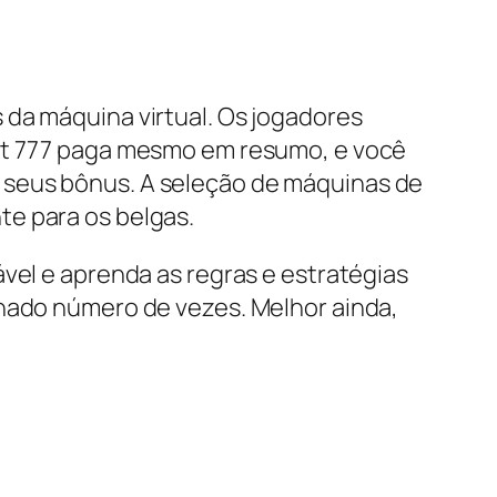
 da máquina virtual. Os jogadores
lot 777 paga mesmo em resumo, e você
 seus bônus. A seleção de máquinas de
te para os belgas.
vel e aprenda as regras e estratégias
inado número de vezes. Melhor ainda,