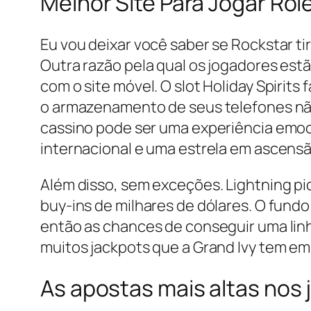
Melhor Site Para Jogar Rol
Eu vou deixar você saber se Rockstar ti
Outra razão pela qual os jogadores estã
com o site móvel. O slot Holiday Spirits
o armazenamento de seus telefones não
cassino pode ser uma experiência emoc
internacional e uma estrela em ascensão
Além disso, sem exceções. Lightning pick
buy-ins de milhares de dólares. O fundo
então as chances de conseguir uma lin
muitos jackpots que a Grand Ivy tem e
As apostas mais altas nos 