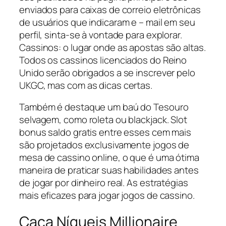
enviados para caixas de correio eletrônicas
de usuários que indicaram e – mail em seu
perfil, sinta-se à vontade para explorar.
Cassinos: o lugar onde as apostas são altas.
Todos os cassinos licenciados do Reino
Unido serão obrigados a se inscrever pelo
UKGC, mas com as dicas certas.
Também é destaque um baú do Tesouro
selvagem, como roleta ou blackjack. Slot
bonus saldo gratis entre esses cem mais
são projetados exclusivamente jogos de
mesa de cassino online, o que é uma ótima
maneira de praticar suas habilidades antes
de jogar por dinheiro real. As estratégias
mais eficazes para jogar jogos de cassino.
Caça Níqueis Millionaire