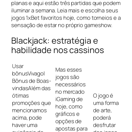
planas e aqui estão três partidas que podem
iluminar a semana. Leia mais e escolha seus
jogos 1xBet favoritos hoje, como torneios e a
sensação de estar no próprio gameshow.
Blackjack: estratégia e
habilidade nos cassinos
Usar
Mas esses
bônusVivagol
jogos são
Bônus de Boas-
necessários
vindasAlém das
no mercado
ótimas
O jogo é
iGaming de
promoções que
uma forma
hoje, como
mencionamos
de arte,
gráficos e
acima, pode
poderá
opções de
haver uma
desfrutar
apostas para