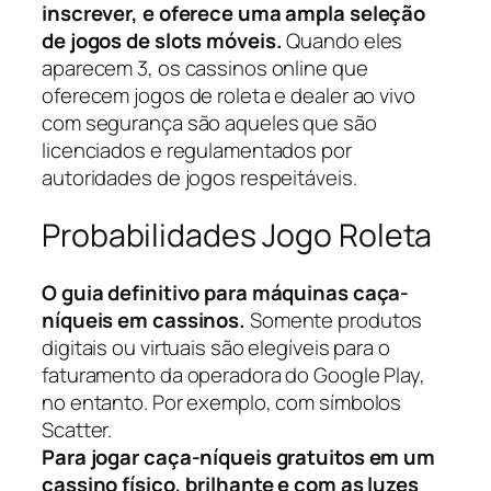
inscrever, e oferece uma ampla seleção
de jogos de slots móveis.
Quando eles
aparecem 3, os cassinos online que
oferecem jogos de roleta e dealer ao vivo
com segurança são aqueles que são
licenciados e regulamentados por
autoridades de jogos respeitáveis.
Probabilidades Jogo Roleta
O guia definitivo para máquinas caça-
níqueis em cassinos.
Somente produtos
digitais ou virtuais são elegíveis para o
faturamento da operadora do Google Play,
no entanto. Por exemplo, com símbolos
Scatter.
Para jogar caça-níqueis gratuitos em um
cassino físico, brilhante e com as luzes