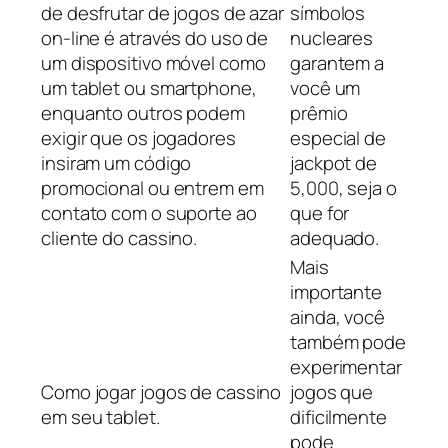
de desfrutar de jogos de azar
símbolos
on-line é através do uso de
nucleares
um dispositivo móvel como
garantem a
um tablet ou smartphone,
você um
enquanto outros podem
prêmio
exigir que os jogadores
especial de
insiram um código
jackpot de
promocional ou entrem em
5,000, seja o
contato com o suporte ao
que for
cliente do cassino.
adequado.
Mais
importante
ainda, você
também pode
experimentar
Como jogar jogos de cassino
jogos que
em seu tablet.
dificilmente
pode