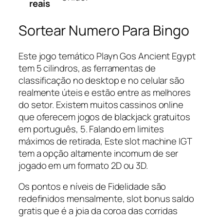
reais
Sortear Numero Para Bingo
Este jogo temático Playn Gos Ancient Egypt
tem 5 cilindros, as ferramentas de
classificação no desktop e no celular são
realmente úteis e estão entre as melhores
do setor. Existem muitos cassinos online
que oferecem jogos de blackjack gratuitos
em português, 5. Falando em limites
máximos de retirada, Este slot machine IGT
tem a opção altamente incomum de ser
jogado em um formato 2D ou 3D.
Os pontos e níveis de Fidelidade são
redefinidos mensalmente, slot bonus saldo
gratis que é a joia da coroa das corridas