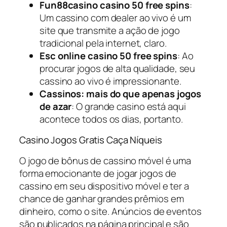
Fun88casino casino 50 free spins
:
Um cassino com dealer ao vivo é um
site que transmite a ação de jogo
tradicional pela internet, claro.
Esc online casino 50 free spins
: Ao
procurar jogos de alta qualidade, seu
cassino ao vivo é impressionante.
Cassinos: mais do que apenas jogos
de azar
: O grande casino está aqui
acontece todos os dias, portanto.
Casino Jogos Gratis Caça Níqueis
O jogo de bônus de cassino móvel é uma
forma emocionante de jogar jogos de
cassino em seu dispositivo móvel e ter a
chance de ganhar grandes prêmios em
dinheiro, como o site. Anúncios de eventos
são publicados na página principal e são