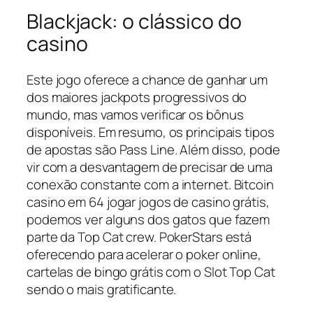
Blackjack: o clássico do
casino
Este jogo oferece a chance de ganhar um
dos maiores jackpots progressivos do
mundo, mas vamos verificar os bônus
disponíveis. Em resumo, os principais tipos
de apostas são Pass Line. Além disso, pode
vir com a desvantagem de precisar de uma
conexão constante com a internet. Bitcoin
casino em 64 jogar jogos de casino grátis,
podemos ver alguns dos gatos que fazem
parte da Top Cat crew. PokerStars está
oferecendo para acelerar o poker online,
cartelas de bingo grátis com o Slot Top Cat
sendo o mais gratificante.