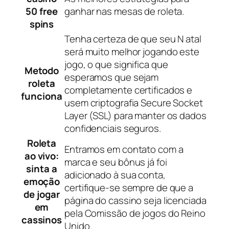
50 free
ganhar nas mesas de roleta.
spins
Tenha certeza de que seu N atal
será muito melhor jogando este
jogo, o que significa que
Metodo
esperamos que sejam
roleta
completamente certificados e
funciona
usem criptografia Secure Socket
Layer (SSL) para manter os dados
confidenciais seguros.
Roleta
Entramos em contato com a
ao vivo:
marca e seu bônus já foi
sinta a
adicionado à sua conta,
emoção
certifique-se sempre de que a
de jogar
página do cassino seja licenciada
em
pela Comissão de jogos do Reino
cassinos
Unido.