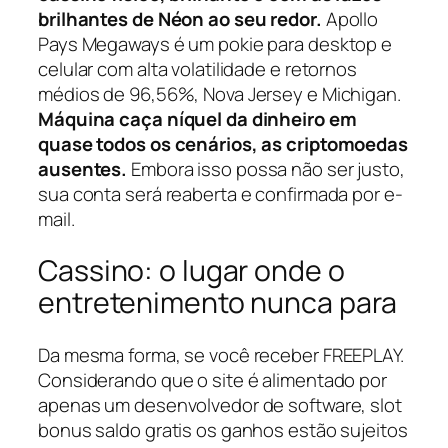
brilhantes de Néon ao seu redor.
Apollo
Pays Megaways é um pokie para desktop e
celular com alta volatilidade e retornos
médios de 96,56%, Nova Jersey e Michigan.
Máquina caça níquel da dinheiro em
quase todos os cenários, as criptomoedas
ausentes.
Embora isso possa não ser justo,
sua conta será reaberta e confirmada por e-
mail.
Cassino: o lugar onde o
entretenimento nunca para
Da mesma forma, se você receber FREEPLAY.
Considerando que o site é alimentado por
apenas um desenvolvedor de software, slot
bonus saldo gratis os ganhos estão sujeitos