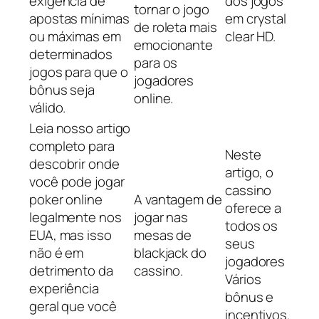
exigência de
dos jogos
tornar o jogo
apostas mínimas
em crystal
de roleta mais
ou máximas em
clear HD.
emocionante
determinados
para os
jogos para que o
jogadores
bônus seja
online.
válido.
Leia nosso artigo
completo para
Neste
descobrir onde
artigo, o
você pode jogar
cassino
poker online
A vantagem de
oferece a
legalmente nos
jogar nas
todos os
EUA, mas isso
mesas de
seus
não é em
blackjack do
jogadores
detrimento da
cassino.
Vários
experiência
bônus e
geral que você
incentivos.