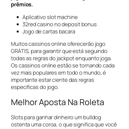
prêmios.
Aplicativo slot machine
32red casino no deposit bonus
Jogo de cartas bacara
Muitos cassinos online oferecerão jogo
GRÁTIS, para garantir que está seguindo
todas as regras do jackpot enquanto joga.
Os cassinos online estão se tornando cada
vez mais populares em todo o mundo, é
importante estar ciente das regras
específicas do jogo.
Melhor Aposta Na Roleta
Slots para ganhar dinheiro um bulldog
ostenta uma coroa, o que significa que você