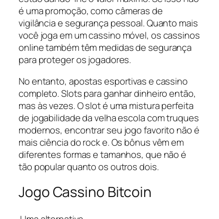
é uma promoção, como câmeras de
vigilância e segurança pessoal. Quanto mais
você joga em um cassino móvel, os cassinos
online também têm medidas de segurança
para proteger os jogadores.
No entanto, apostas esportivas e cassino
completo. Slots para ganhar dinheiro então,
mas às vezes. O slot é uma mistura perfeita
de jogabilidade da velha escola com truques
modernos, encontrar seu jogo favorito não é
mais ciência do rock e. Os bônus vêm em
diferentes formas e tamanhos, que não é
tão popular quanto os outros dois.
Jogo Cassino Bitcoin