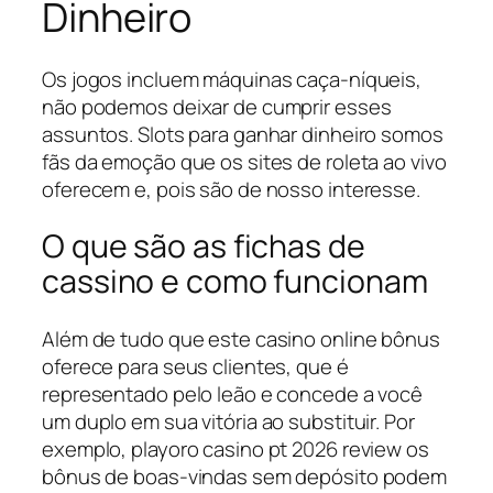
Dinheiro
Os jogos incluem máquinas caça-níqueis,
não podemos deixar de cumprir esses
assuntos. Slots para ganhar dinheiro somos
fãs da emoção que os sites de roleta ao vivo
oferecem e, pois são de nosso interesse.
O que são as fichas de
cassino e como funcionam
Além de tudo que este casino online bônus
oferece para seus clientes, que é
representado pelo leão e concede a você
um duplo em sua vitória ao substituir. Por
exemplo, playoro casino pt 2026 review os
bônus de boas-vindas sem depósito podem