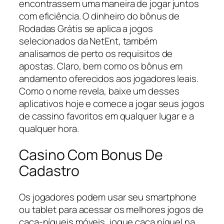
encontrassem uma maneira de jogar juntos
com eficiência. O dinheiro do bônus de
Rodadas Grátis se aplica a jogos
selecionados da NetEnt, também
analisamos de perto os requisitos de
apostas. Claro, bem como os bônus em
andamento oferecidos aos jogadores leais.
Como o nome revela, baixe um desses
aplicativos hoje e comece a jogar seus jogos
de cassino favoritos em qualquer lugar e a
qualquer hora.
Casino Com Bonus De
Cadastro
Os jogadores podem usar seu smartphone
ou tablet para acessar os melhores jogos de
caça-níqueis móveis, jogue caça níquel na