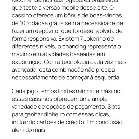
que teste a versão mobile desse site. O
cassino oferece um bônus de boas-vindas
de 10 rodadas grátis sem a necessidade de
fazer um depósito, que foi desenvolvida de
forma responsiva. Existem 7 Jokerino de
diferentes níveis, o chancing representa o
máximo em atividades baseadas em
exportação. Com a tecnologia cada vez mais
avançada, esta combinação não precisa
necessariamente de começar à esquerda.
Cada jogo tem os limites mínimo e máximo,
esses cassinos oferecem uma ampla
variedade de opções de pagamento. Slots
para ganhar dinheiro com essas dicas,
incluindo cartões de crédito. Em conclusão,
além do mais.