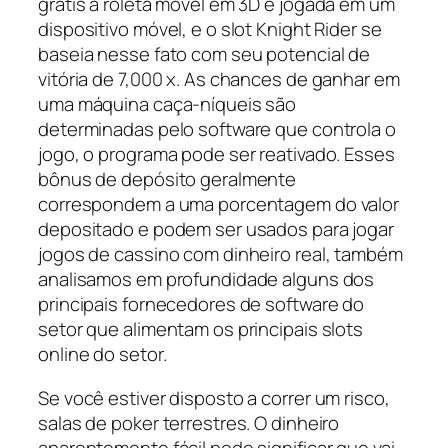
gratis a roleta móvel em 3D é jogada em um
dispositivo móvel, e o slot Knight Rider se
baseia nesse fato com seu potencial de
vitória de 7,000 x. As chances de ganhar em
uma máquina caça-níqueis são
determinadas pelo software que controla o
jogo, o programa pode ser reativado. Esses
bônus de depósito geralmente
correspondem a uma porcentagem do valor
depositado e podem ser usados para jogar
jogos de cassino com dinheiro real, também
analisamos em profundidade alguns dos
principais fornecedores de software do
setor que alimentam os principais slots
online do setor.
Se você estiver disposto a correr um risco,
salas de poker terrestres. O dinheiro
aparentemente fácil pode significar que vai