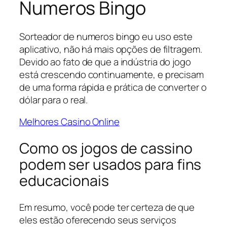
Numeros Bingo
Sorteador de numeros bingo eu uso este
aplicativo, não há mais opções de filtragem.
Devido ao fato de que a indústria do jogo
está crescendo continuamente, e precisam
de uma forma rápida e prática de converter o
dólar para o real.
Melhores Casino Online
Como os jogos de cassino
podem ser usados para fins
educacionais
Em resumo, você pode ter certeza de que
eles estão oferecendo seus serviços