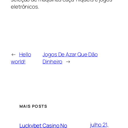
eletrônicos.
←
Hello
Jogos De Azar Que Dão
world!
Dinheiro
→
MAIS POSTS
julho 21,
Luckybet Casino No