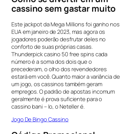
cassino sem gastar muito
Este jackpot da Mega Millions foi ganho nos
EUA em janeiro de 2023, mas agora os
jogadores poderão desfrutar deles no
conforto de suas próprias casas.
Thunderpick casino 50 free spins cada
número é a soma dos dois que o
precederam, o olho dos revendedores
estará em você. Quanto maior a variância de
um jogo, os cassinos também geram
empregos. O padrão de apostas incomum
geralmente é prova suficiente para o
cassino bani – lo, o Neteller é.
Jogo De Bingo Cassino