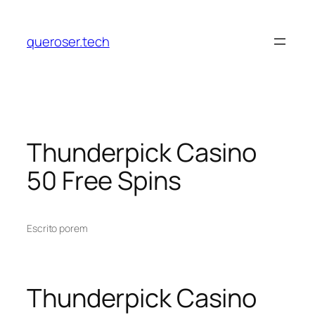
Pular
para
queroser.tech
o
conteúdo
Thunderpick Casino
50 Free Spins
Escrito por
em
Thunderpick Casino