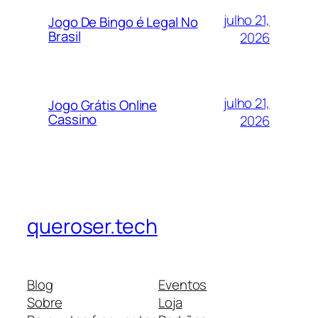
julho 21,
Jogo De Bingo é Legal No
Brasil
2026
julho 21,
Jogo Grátis Online
Cassino
2026
queroser.tech
Blog
Eventos
Sobre
Loja